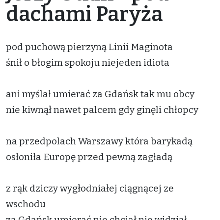
dachami Paryża
pod puchową pierzyną Linii Maginota
śnił o błogim spokoju niejeden idiota
ani myślał umierać za Gdańsk tak mu obcy
nie kiwnął nawet palcem gdy ginęli chłopcy
na przedpolach Warszawy która barykadą
osłoniła Europę przed pewną zagładą
z rąk dziczy wygłodniałej ciągnącej ze
wschodu
za Gdańsk umierać nie chciał nie widział