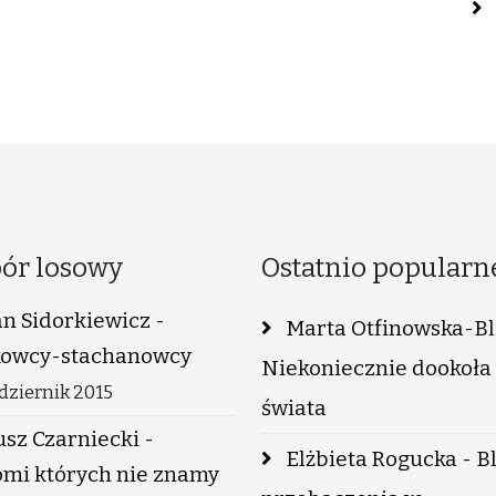
ór losowy
Ostatnio popularn
n Sidorkiewicz -
Marta Otfinowska-Bli
owcy-stachanowcy
Niekoniecznie dookoła
dziernik 2015
świata
sz Czarniecki -
Elżbieta Rogucka - B
omi których nie znamy