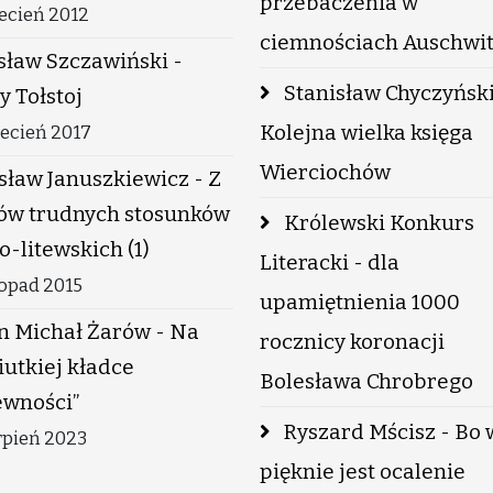
przebaczenia w
ecień 2012
ciemnościach Auschwi
ław Szczawiński -
Stanisław Chyczyński
y Tołstoj
Kolejna wielka księga
iecień 2017
Wierciochów
sław Januszkiewicz - Z
jów trudnych stosunków
Królewski Konkurs
o-litewskich (1)
Literacki - dla
topad 2015
upamiętnienia 1000
n Michał Żarów - Na
rocznicy koronacji
niutkiej kładce
Bolesława Chrobrego
ewności”
Ryszard Mścisz - Bo 
rpień 2023
pięknie jest ocalenie