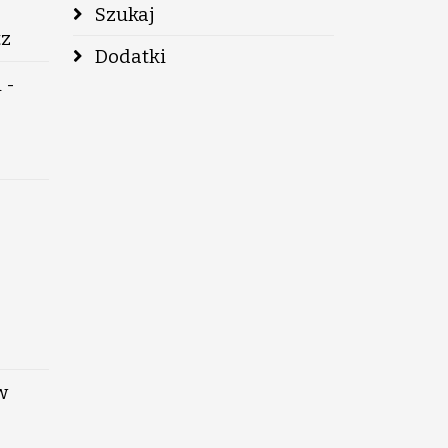
Szukaj
tz
Dodatki
 -
w