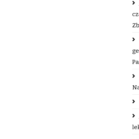
cz
Zb
ge
Pa
Na
le