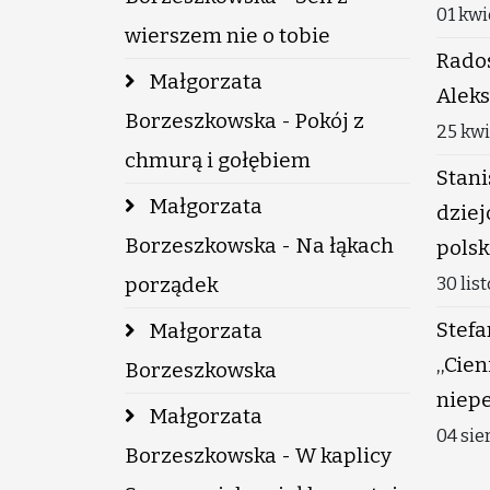
01 kwi
wierszem nie o tobie
Rados
Małgorzata
Aleks
Borzeszkowska - Pokój z
25 kw
chmurą i gołębiem
Stani
Małgorzata
dzie
Borzeszkowska - Na łąkach
polsk
porządek
30 lis
Stefa
Małgorzata
,,Cie
Borzeszkowska
niep
Małgorzata
04 sie
Borzeszkowska - W kaplicy