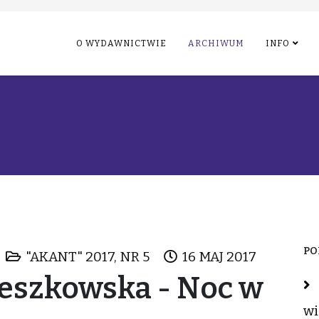
O WYDAWNICTWIE
ARCHIWUM
INFO
PO
"AKANT" 2017, NR 5
16 MAJ 2017
eszkowska - Noc w
wi