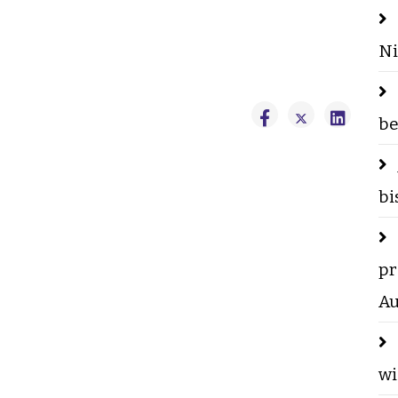
Ni
be
bi
pr
Au
wi