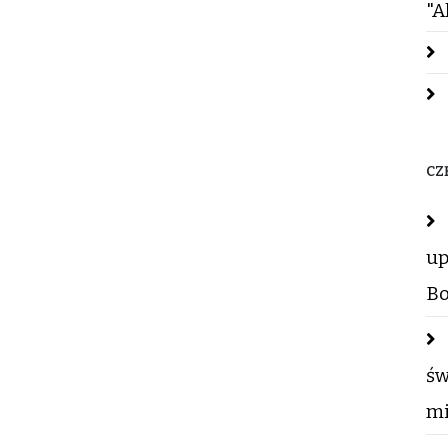
"A
CZ
up
Bo
św
mi