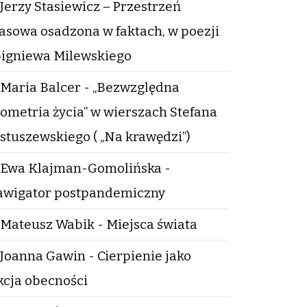
Jerzy Stasiewicz – Przestrzeń
asowa osadzona w faktach, w poezji
igniewa Milewskiego
Maria Balcer - „Bezwzględna
ometria życia” w wierszach Stefana
stuszewskiego ( „Na krawędzi”)
Ewa Klajman-Gomolińska -
wigator postpandemiczny
Mateusz Wabik - Miejsca świata
Joanna Gawin - Cierpienie jako
kcja obecności