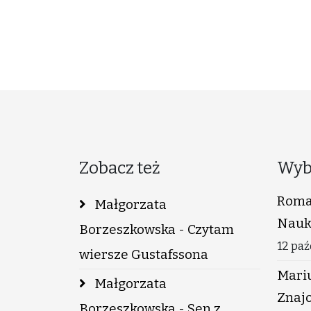
Zobacz też
Wyb
Roma
Małgorzata
Nauk
Borzeszkowska - Czytam
12 paź
wiersze Gustafssona
Mariu
Małgorzata
Znaj
Borzeszkowska - Sen z