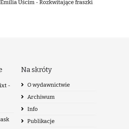
Emilia Uścim - Rozkwitające fraszki
e
Na skróty
O wydawnictwie
xt -
Archiwum
Info
lask
Publikacje