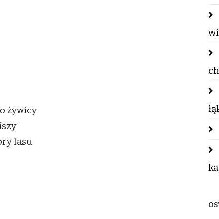
wi
ch
łą
o żywicy
iszy
ory lasu
ka
OS