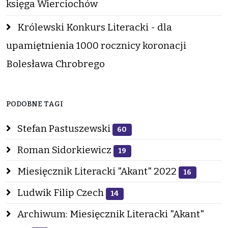
księga Wierciochów
Królewski Konkurs Literacki - dla
upamiętnienia 1000 rocznicy koronacji
Bolesława Chrobrego
PODOBNE TAGI
Stefan Pastuszewski
60
Roman Sidorkiewicz
19
Miesięcznik Literacki "Akant" 2022
16
Ludwik Filip Czech
14
Archiwum: Miesięcznik Literacki "Akant"