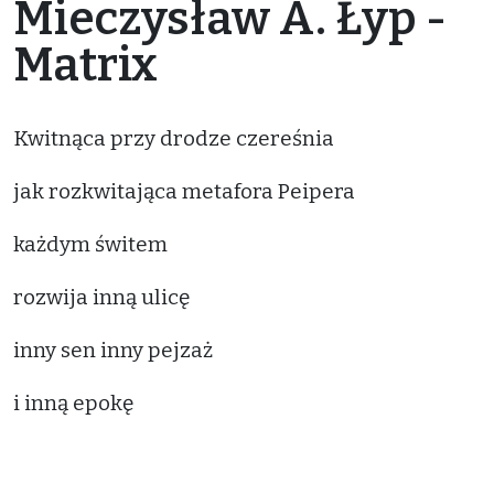
Mieczysław A. Łyp -
Matrix
Kwitnąca przy drodze czereśnia
jak rozkwitająca metafora Peipera
każdym świtem
rozwija inną ulicę
inny sen inny pejzaż
i inną epokę