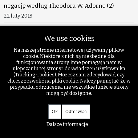
negację według Theodora W. Adorno (2)
22 luty 2018
Roman Nogalski - Malarz, który zatrzymuje
We use cookies
26 grudzień 2023
Na naszej stronie internetowej używamy plików
Emil Biela - Krzyż – spójnik między
cookie. Niektóre z nich są niezbędne dla
szczęściem a rozpaczą
funkcjonowania strony, inne pomagają nam w
ulepszaniu tej strony i doświadczeń użytkownika
15 styczeń 2013
(Tracking Cookies). Możesz sam zdecydować, czy
chcesz zezwolić na pliki cookie. Należy pamiętać, że w
Ewa Klajman-Gomolińska - Pierwszy rowerek
przypadku odrzucenia, nie wszystkie funkcje strony
mogą być dostępne.
13 czerwiec 2023
Tadeusz Buraczewski - Riders on the Time
Ok
Odmawiać
Winds
Dalsze informacje
21 październik 2012
Ostatnio popularne