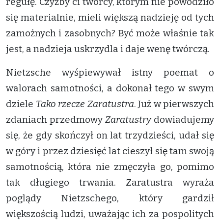
regułę. Czyżby ci twórcy, którym nie powodziło
się materialnie, mieli większą nadzieję od tych
zamożnych i zasobnych? Być może właśnie tak
jest, a nadzieja uskrzydla i daje wenę twórczą.
Nietzsche wyśpiewywał istny poemat o
walorach samotności, a dokonał tego w swym
dziele
Tako rzecze Zaratustra
. Już w pierwszych
zdaniach przedmowy
Zaratustry
dowiadujemy
się, że gdy skończył on lat trzydzieści, udał się
w góry i przez dziesięć lat cieszył się tam swoją
samotnością, która nie zmęczyła go, pomimo
tak długiego trwania. Zaratustra wyraża
poglądy Nietzschego, który gardził
większością ludzi, uważając ich za pospolitych