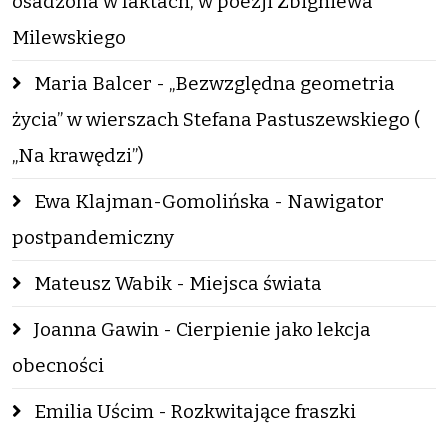
osadzona w faktach, w poezji Zbigniewa
Milewskiego
Maria Balcer - „Bezwzględna geometria
życia” w wierszach Stefana Pastuszewskiego (
„Na krawędzi”)
Ewa Klajman-Gomolińska - Nawigator
postpandemiczny
Mateusz Wabik - Miejsca świata
Joanna Gawin - Cierpienie jako lekcja
obecności
Emilia Uścim - Rozkwitające fraszki