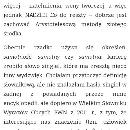
więcej – natchnienia, weny twórczej, a więc
jednak NADZIEI…Co do reszty – dobrze jest
zachować Arystotelesową metodę złotego
środka.
Obecnie rzadko używa się określeń:
samotność
,
samotny
czy
samotna
; karierę
zrobiło słowo singiel, które ma zresztą nieco
inny wydźwięk. Chciałam przytoczyć definicję
słownikową, ale nie znalazłam hasła singiel w
żadnej z posiadanych przeze mnie
encyklopedii, ale dopiero w Wielkim Słowniku
Wyrazów Obcych PWN z 2011 r., z tym, że
interesujące nas znaczenie (tzn. „człowiek