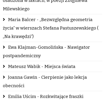
osadzona w faktach, w poezji Zbigniewa
Milewskiego
Maria Balcer - „Bezwzględna geometria
życia” w wierszach Stefana Pastuszewskiego (
„Na krawędzi”)
Ewa Klajman-Gomolińska - Nawigator
postpandemiczny
Mateusz Wabik - Miejsca świata
Joanna Gawin - Cierpienie jako lekcja
obecności
Emilia Uścim - Rozkwitające fraszki