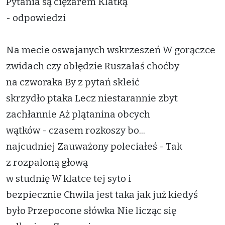
Pytania są ciężarem Klatką
- odpowiedzi
Na mecie oswajanych wskrzeszeń W gorączce
zwidach czy obłędzie Ruszałaś choćby
na czworaka By z pytań skleić
skrzydło ptaka Lecz niestarannie zbyt
zachłannie Aż plątanina obcych
wątków - czasem rozkoszy bo...
najcudniej Zauważony poleciałeś - Tak
z rozpaloną głową
w studnię W klatce tej syto i
bezpiecznie Chwila jest taka jak już kiedyś
było Przepocone słówka Nie licząc się