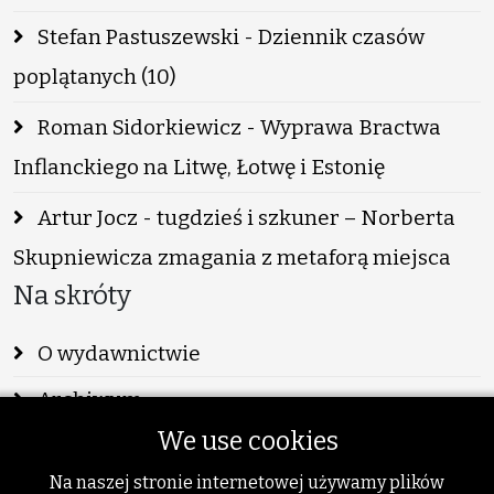
Stefan Pastuszewski - Dziennik czasów
poplątanych (10)
Roman Sidorkiewicz - Wyprawa Bractwa
Inflanckiego na Litwę, Łotwę i Estonię
Artur Jocz - tugdzieś i szkuner – Norberta
Skupniewicza zmagania z metaforą miejsca
Na skróty
O wydawnictwie
Archiwum
We use cookies
Info
Na naszej stronie internetowej używamy plików
Publikacje