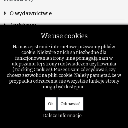
O wydawnictwie
Archiwum
We use cookies
Info
Na naszej stronie internetowej używamy plików
Publikacje
cookie. Niektóre z nich są niezbędne dla
funkcjonowania strony, inne pomagają nam w
Szukaj
ulepszaniu tej strony i doświadczeń użytkownika
(Tracking Cookies). Możesz sam zdecydować, czy
Dodatki
chcesz zezwolić na pliki cookie. Należy pamiętać, że w
przypadku odrzucenia, nie wszystkie funkcje strony
mogą być dostępne.
Ok
Odmawiać
Dalsze informacje
© akant.org - wszystkie prawa zastrzeżone