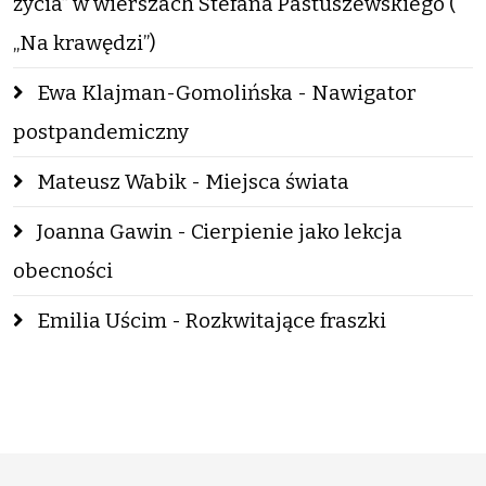
życia” w wierszach Stefana Pastuszewskiego (
„Na krawędzi”)
Ewa Klajman-Gomolińska - Nawigator
postpandemiczny
Mateusz Wabik - Miejsca świata
Joanna Gawin - Cierpienie jako lekcja
obecności
Emilia Uścim - Rozkwitające fraszki