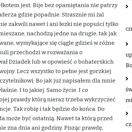
kotem jest. Bije bez opamiętania nie patrzy
derza gdzie popadnie. Strasznie mi żal
 nie zakwili nawet i ani łezki nie popuści tylko
CZ
pomieszane, nachodzą jedne na drugie, tak jak
lowane, wymykające się ciągle gdzieś w różne
Anuli przechodzi w rozważania o
up
ewał Dziadek lub w opowieść o bohaterskich
Bo
ojny. Lecz wszystko to pełne jest gorzkiej
czytelnikowi: Bo jak już napisałem dla mnie
św
łaśnie. I to jakiej. Samo życie. I co
mojej prawdy którą nieraz trzeba wykrzyczeć
mi
cje. Tak robię i tak będzie do końca. Do
żda może być ostatnią. Nawet ta którą przed
cz
ie zna dnia ani godziny. Pisząc prawdę,