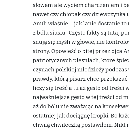
słowem ale wyciem charczeniem i beł
nawet czy chłopak czy dziewczynka u
Anuli właśnie.... jak lanie dostanie to
z bólu siusiu. Często fakty są tutaj 
snują się myśli w głowie, nie kontro
strony. Opowieść o bitej przez ojca 
patriotycznych pieśniach, które śpi
czynach polskiej młodzieży podczas w
prawdy, którą pisarz chce przekazać 
liczy się treść a tu aż gęsto od treści w
najważniejsze gęsto w tej treści od 
aż do bólu nie zważając na konsekwen
ostatniej jak dociągnę kropki. Bo ka
chwilą chwileczką postawiłem. Nikt n