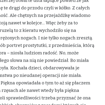
szerzej otwarte usta łapiące powietrze jak
 te drągi do przodu czyli w kółko. Z całych
omność. Ale chętnych na przejażdżkę wiadomo
oją nawet w kolejce... Więc żeby za to
uzelą to z kieratu wychodziło się na
ężonych nogach. I nie tylko nogach zresztą.
ób portret prostytutki, z przedmieścia, którą
obra – niosła ludziom radość. No, może
 złego słowa na nią nie powiedział. Bo miała
yła. Kochała dzieci, obdarowywała je
stwa po nieudanej operacji nie miała.
a Piękna opowiadała o tym to aż się płaczem
na rzęsach ale nawet wtedy była piękna
li sprawiedliwości trzeba przyznać że ona