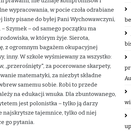
oimi prawami, nie uznaje kompromisów i
kolne wypracowania, w pocie czoła odrabiane
j listy pisane do byłej Pani Wychowawczyni,
be
mu – Szymek – od samego początku ma
odowiska, w którym żyje. Sierota,
bi
ę, z ogromnym bagażem okupacyjnej
wy, inny. W szkole wyśmiewany za wszystko:
ów, „przerośnięty", za pocerowane skarpety,
pr
owanie matematyki, za niezbyt składne
Au
by wbrew samemu sobie. Robi to przede
zależy na edukacji wnuka. Dla zbuntowanego,
wi
etem jest polonistka – tylko ją darzy
 najskrytsze tajemnice, tylko od niej
ce go pytania.
up