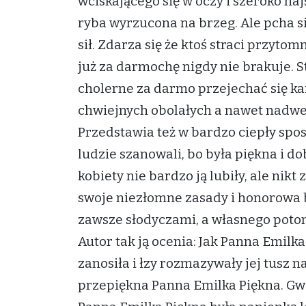
wciskającego się w oczy i szeroko naj
ryba wyrzucona na brzeg. Ale pcha się
sił. Zdarza się że ktoś straci przyt
już za darmochę nigdy nie brakuje. St
cholerne za darmo przejechać się kar
chwiejnych obolałych a nawet nadwer
Przedstawia też w bardzo ciepły spos
ludzie szanowali, bo była piękna i d
kobiety nie bardzo ją lubiły, ale nikt
swoje niezłomne zasady i honorowa b
zawsze słodyczami, a własnego potom
Autor tak ją ocenia: Jak Panna Emilk
zanosiła i łzy rozmazywały jej tusz 
przepiękna Panna Emilka Piękna. Gwo