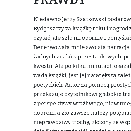
Niedawno Jerzy Szatkowski podarował
Bydgoszczy za książkę roku i nagrod
czytać, ale szło mi opornie i pomyśla
Denerwowała mnie swoista narracja, 
żadnych znaków przestankowych, po
kwestii. Ale po kilku minutach okazał
wadą książki, jest jej największą za
poetyckich. Autor za pomocą prosty
przekazuje czytelnikowi głębokie tr
z perspektywy wrażliwego, niewinneg
dobrem, a zło zawsze należy potępiać
nieprawdziwy trochę, złożony ze ws