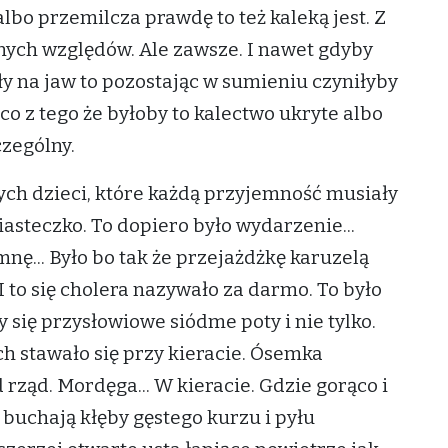
lbo przemilcza prawdę to też kaleką jest. Z
nnych względów. Ale zawsze. I nawet gdyby
y na jaw to pozostając w sumieniu czyniłyby
co z tego że byłoby to kalectwo ukryte albo
zególny.
ch dzieci, które każdą przyjemność musiały
iasteczko. To dopiero było wydarzenie...
ę... Było bo tak że przejażdżkę karuzelą
 to się cholera nazywało za darmo. To było
ły się przysłowiowe siódme poty i nie tylko.
ch stawało się przy kieracie. Ósemka
rząd. Mordęga... W kieracie. Gdzie gorąco i
buchają kłęby gęstego kurzu i pyłu