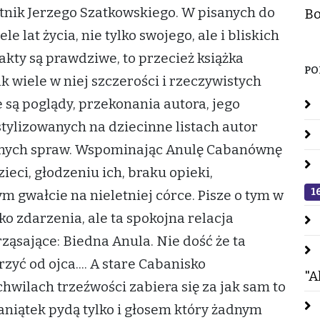
ętnik Jerzego Szatkowskiego. W pisanych do
Bo
e lat życia, nie tylko swojego, ale i bliskich
akty są prawdziwe, to przecież książka
PO
 wiele w niej szczerości i rzeczywistych
są poglądy, przekonania autora, jego
stylizowanych na dziecinne listach autor
żnych spraw. Wspominając Anulę Cabanównę
ieci, głodzeniu ich, braku opieki,
1
m gwałcie na nieletniej córce. Pisze o tym w
ko zdarzenia, ale ta spokojna relacja
rząsające: Biedna Anula. Nie dość że ta
rzyć od ojca.... A stare Cabanisko
"A
chwilach trzeźwości zabiera się za jak sam to
iątek pydą tylko i głosem który żadnym