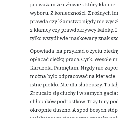
ja uważam że człowiek który kłamie a
wyboru. Z konieczności. Z różnych i
prawda czy kłamstwo nigdy nie wyszł
z kłamcy czy prawdokrywcy kalekę. I 
tylko wstydliwie maskowany znak szc
Opowiada na przykład o życiu biedny
opłacać ciężką pracą: Cyrk. Wesołe m
Karuzela. Pamiętam. Nigdy nie zapomn
można było odpracować na kieracie. I
istne piekło. Nie dla słabeuszy. Tu la
Zrzucało się ciuchy i w samych gacia
chłopaków podrostków. Trzy tury pod 
okropnie duszno. A spod bosych stóp 