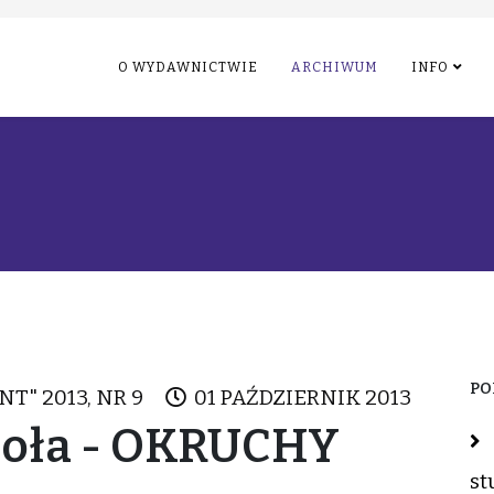
O WYDAWNICTWIE
ARCHIWUM
INFO
PO
NT" 2013, NR 9
01 PAŹDZIERNIK 2013
Zioła - OKRUCHY
st