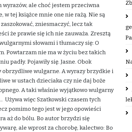
Zb
 wyrazów, ale choć jestem przeciwna
w tej książce mnie one nie rażą. Nie są
 zaszokować, zniesmaczyć, lecz tak
ge
ści że prawie się ich nie zauważa. Zresztą
Pa
wulgarnymi słowami i tłumaczy się: O
em. Powtarzam nie ma w życiu bez takich
iu padły. Pojawiły się. Jasne. Obok
Na
 obrzydliwe wulgarne. A wyrazy brzydkie i
iwe w ustach dzieciaka czy nie daj boże
opnego. A taki właśnie wyjątkowo wulgarny
.... Używa więc Szatkowski czasem tych
le
ecz pomimo tego jest w jego opowieści
ra aż do bólu. Bo autor brzydzi się
ywarę, ale wprost za chorobę, kalectwo: Bo