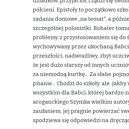
dziadków, przyjaciół, rządzi się sw
półcieni. Epistoły to początkowo sz
zadania domowe „na temat", a późnie
szczególnej polonistki. Bohater to
problemy z przystosowaniem się do śr
wychowywany przez ukochaną Babci
przeszłości, nadwrażliwy, zbyt uczci
że jest dużo starszy od innych uczni
za niemodną kurtkę... Za słabe pojm
pisanie... Chodzi do szkoły, ale jak
wszystkim dla Babci, której bardzo 
aroganckiego Szymka wielkim autoryt
zaufaniem, jej pragnie powierzać swe
spodziewa się odpowiedzi na dręczą