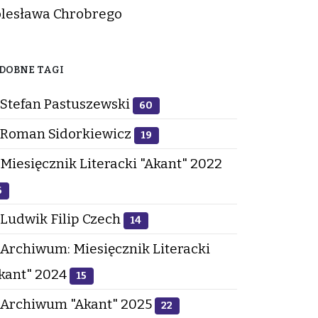
lesława Chrobrego
DOBNE TAGI
Stefan Pastuszewski
60
Roman Sidorkiewicz
19
Miesięcznik Literacki "Akant" 2022
6
Ludwik Filip Czech
14
Archiwum: Miesięcznik Literacki
kant" 2024
15
Archiwum "Akant" 2025
22