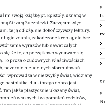
 mi swoją książkę pt. Epistoły, uznaną w
tr
zoną Strzałą Łuczniczki. Zaczęłam więc
łam, że ją odłożę, nie dokończywszy lektury.
ry
długie zdania, zakończone kropką, ale bez
wtórzenia wyrazów lub nawet całych
o się, że to, co początkowo wydawało się
letą. To proza o cudownych właściwościach
ch, pozornie nieudolnych sformułowań
eści, wprowadza w niezwykły świat, widziany
OS
o nastolatka, dla którego dobro jest
. Ten jakże plastycznie ukazany świat,
pomnień własnych i wspomnień rodziców,
Ni