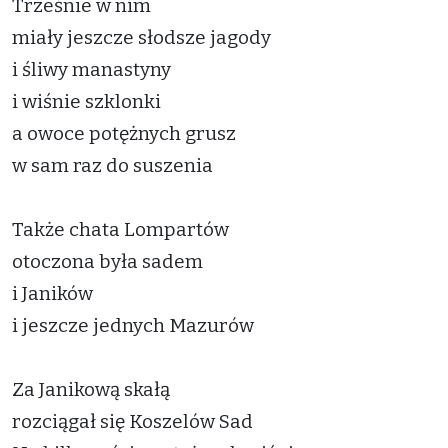
Trześnie w nim
miały jeszcze słodsze jagody
i śliwy manastyny
i wiśnie szklonki
a owoce potężnych grusz
w sam raz do suszenia
Także chata Lompartów
otoczona była sadem
i Janików
i jeszcze jednych Mazurów
Za Janikową skałą
rozciągał się Koszelów Sad