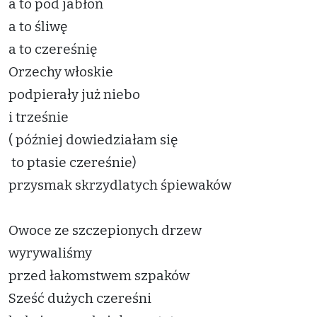
a to pod jabłoń
a to śliwę
a to czereśnię
Orzechy włoskie
podpierały już niebo
i trześnie
( później dowiedziałam się
to ptasie czereśnie)
przysmak skrzydlatych śpiewaków
Owoce ze szczepionych drzew
wyrywaliśmy
przed łakomstwem szpaków
Sześć dużych czereśni