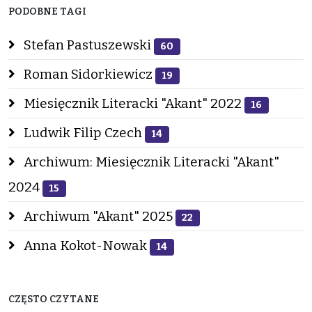
PODOBNE TAGI
Stefan Pastuszewski
60
Roman Sidorkiewicz
19
Miesięcznik Literacki "Akant" 2022
16
Ludwik Filip Czech
14
Archiwum: Miesięcznik Literacki "Akant"
2024
15
Archiwum "Akant" 2025
22
Anna Kokot-Nowak
14
CZĘSTO CZYTANE