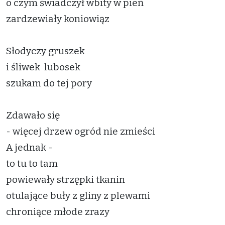
o czym świadczył wbity w pień
zardzewiały koniowiąz
Słodyczy gruszek
i śliwek lubosek
szukam do tej pory
Zdawało się
- więcej drzew ogród nie zmieści
A jednak -
to tu to tam
powiewały strzępki tkanin
otulające buły z gliny z plewami
chroniące młode zrazy