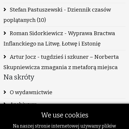
Stefan Pastuszewski - Dziennik czasów
poplątanych (10)
Roman Sidorkiewicz - Wyprawa Bractwa
Inflanckiego na Litwę, Łotwę i Estonię
Artur Jocz - tugdzieś i szkuner – Norberta
Skupniewicza zmagania z metaforą miejsca
Na skróty
O wydawnictwie
Archiwum
We use cookies
Info
Na naszej stronie internetowej używamy plików
Publikacje