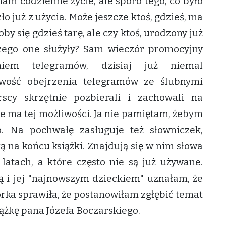
am codzienne życie, ale sporo tego, co było
szło już z użycia. Może jeszcze ktoś, gdzieś, ma
by się gdzieś tarę, ale czy ktoś, urodzony już
zego one służyły? Sam wieczór promocyjny
niem telegramów, dzisiaj już niemal
iwość obejrzenia telegramów ze ślubnymi
scy skrzętnie pozbierali i zachowali na
nie ma tej możliwości. Ja nie pamiętam, żebym
. Na pochwałę zasługuje też słowniczek,
 na końcu książki. Znajdują się w nim słowa
atach, a które często nie są już używane.
ą i jej "najnowszym dzieckiem" uznałam, że
orka sprawiła, że postanowiłam zgłębić temat
iążkę pana Józefa Boczarskiego.