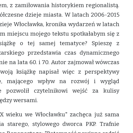
iem, z zamiłowania historykiem regionalistą.
półczesne dzieje miasta. W latach 2006-2015
Dzieje Włocławka, kronika wydarzeń w latach
ym miejscu mojego tekstu spotkałabym się z
siążkę o tej samej tematyce? Spieszę z
czarskiego przedstawia czas dynamicznego
nie na lata 60. i 70. Autor zajmował wówczas
Swoją książkę napisał więc z perspektywy
ie, mającego wpływ na rozwój i wygląd
 pozwolił czytelnikowi wejść za kulisy
iędzy wersami.
 XX wieku we Włocławku" zachęca już sama
ia starego, stylowego dworca PKP. Trafnie