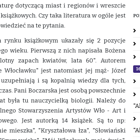
aturę dotyczącą miast i regionów i wreszcie
książkowych. Czy taka literatura w ogóle jest
PO
iedzieć na te pytania.
 rynku książkowym ukazały się 2 pozycje
ego wieku. Pierwszą z nich napisała Bożena
Ulotny zapach kwiatów, lata 60". Autorem
1
 Włocławku" jest natomiast jej mąż- Józef
 uzupełniają i są kopalnią wiedzy dla tych,
 czas. Pani Boczarska jest osobą powszechnie
t była tu nauczycielką biologii. Należy do
"A
alnego Stowarzyszenia Artystów Wło - Art i
ego. Jest autorką 14 książek. Są to np:
"A
ie mieszka", "Kryształowa łza", "Słowiański