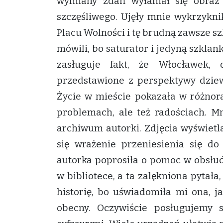
wymiany zdań wyłaniał się obraz
szczęśliwego. Ujęły mnie wykrzyknik
Placu Wolności i tę brudną zawsze sz
mówili, bo saturator i jedyną szklan
zasługuje fakt, że Włocławek,
przedstawione z perspektywy dziewc
Życie w mieście pokazała w różnor
problemach, ale też radościach. Mn
archiwum autorki. Zdjęcia wyświetl
się wrażenie przeniesienia się do
autorka poprosiła o pomoc w obsłud
w bibliotece, a ta zalękniona pytała,
historię, bo uświadomiła mi ona, ja
obecny. Oczywiście posługujemy 