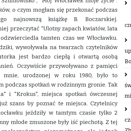
, "Szumowisko", "Mój Włocławek moje życie".
ików, o czym mogłam się przekonać podczas
o najnowszą książkę B. Boczarskiej.
CZ
niej przeczytać "Ulotny zapach kwiatów, lata
ie odzwierciedla tamten czas we Włocławku.
dziki, wywoływała na twarzach czytelników
up
torka jest bardzo ciepłą i otwartą osobą
Bo
mnień. Oczywiście przywoływano z pamięci
a mnie, urodzonej w roku 1980, było to
am podczas spotkań w rodzinnym gronie. Tak
św
a" i "Krokus", miejsca spotkań ówczesnej
mi
 już szans by poznać te miejsca. Czytelnicy
ocławku jeździły w tamtym czasie tylko 2
cz
anny młode zmuszone były iść piechotą. Z tej
Zb