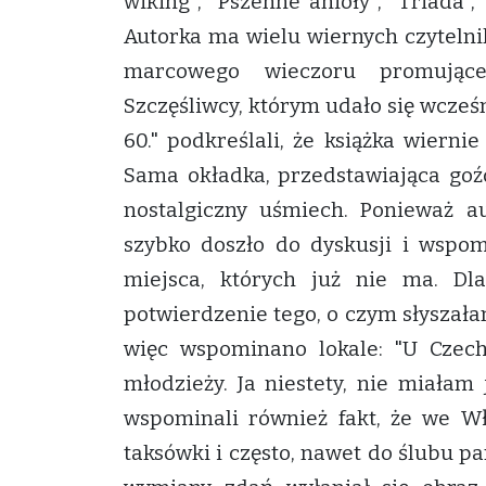
wiking", "Pszenne anioły", "Triada"
Autorka ma wielu wiernych czyteln
marcowego wieczoru promująceg
Szczęśliwcy, którym udało się wcześ
60." podkreślali, że książka wiern
Sama okładka, przedstawiająca goź
nostalgiczny uśmiech. Ponieważ au
szybko doszło do dyskusji i wspo
miejsca, których już nie ma. Dl
potwierdzenie tego, o czym słyszał
więc wspominano lokale: "U Czech
młodzieży. Ja niestety, nie miałam
wspominali również fakt, że we Wł
taksówki i często, nawet do ślubu p