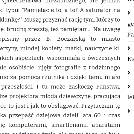
 społeczeństwa niezamożnego, ale jednak
i typu: "Pamiętacie to, a to? A saturator na
klankę?" Muszę przyznać rację tym, którzy to
ge
kę, brudną zresztą, też pamiętam... Na uwagę
Pa
 opisany przez B. Boczarską to miasto
zyny, młodej kobiety, matki, nauczycielki.
akich aspektach, wspominała o ówczesnych
Na
ie osobiście, ujęły fotografie z rodzinnego
ano za pomocą rzutnika i dzięki temu miało
 przeszłości. I tu może zaskoczę Państwa,
ze projektora młodą dziewczynę, pracującą
le
 co to jest i jak to obsługiwać. Przytaczam tę
ka przepaść dziejowa dzieli lata 60. i czas
się komputerami, smartfonami, aparatami