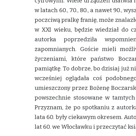
cyfrowymi. Wiele urządzeń ułatwia n
w latach 60., 70., 80., a nawet 90., wy
poczciwą pralkę franię, może znalazło
w XXI wieku, będzie wiedział do c
autorka poprzedziła wspomnie
zapomnianych. Goście mieli możl
życzeniami, które państwo Boczar
pamiątkę. To dobrze, bo dzisiaj już 
wcześniej oglądała coś podobnego
umieszczony przez Bożenę Boczarską
powszechnie stosowane w tamtych l
Przyznam, że po spotkaniu z autork
lata 60. były ciekawym okresem. Aut
lat 60. we Włocławku i przeczytać ks