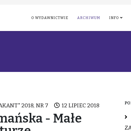
O WYDAWNICTWIE
ARCHIWUM
INFO
PO
AKANT" 2018, NR 7
12 LIPIEC 2018
mańska - Małe
aturze
Z