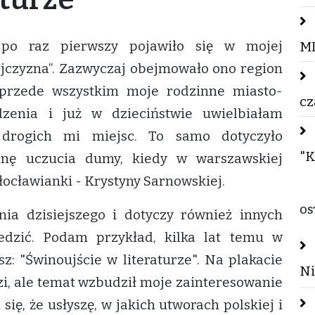
 po raz pierwszy pojawiło się w mojej
M
jczyzna”. Zazwyczaj obejmowało ono region
przede wszystkim moje rodzinne miasto-
cz
zenia i już w dzieciństwie uwielbiałam
 drogich mi miejsc. To samo dotyczyło
"K
mnę uczucia dumy, kiedy w warszawskiej
łocławianki - Krystyny Sarnowskiej.
OS
ia dzisiejszego i dotyczy również innych
edzić. Podam przykład, kilka lat temu w
z: "Świnoujście w literaturze". Na plakacie
Ni
zi, ale temat wzbudził moje zainteresowanie
się, że usłyszę, w jakich utworach polskiej i