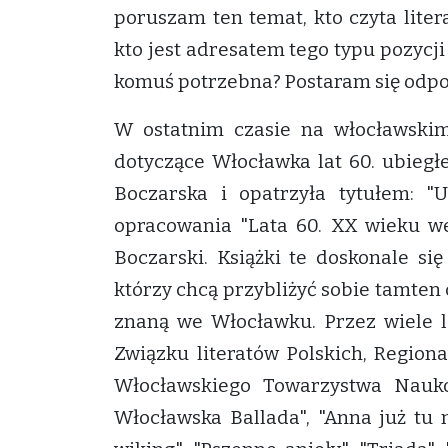
poruszam ten temat, kto czyta liter
kto jest adresatem tego typu pozycji 
komuś potrzebna? Postaram się odpow
W ostatnim czasie na włocławskim
dotyczące Włocławka lat 60. ubiegł
Boczarska i opatrzyła tytułem: "
opracowania "Lata 60. XX wieku we
Boczarski. Książki te doskonale się
którzy chcą przybliżyć sobie tamten
znaną we Włocławku. Przez wiele la
Związku literatów Polskich, Region
Włocławskiego Towarzystwa Naukow
Włocławska Ballada", "Anna już tu n