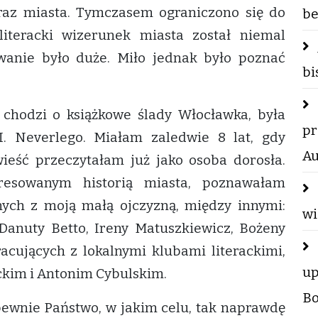
obraz miasta. Tymczasem ograniczono się do
be
literacki wizerunek miasta został niemal
wanie było duże. Miło jednak było poznać
bi
chodzi o książkowe ślady Włocławka, była
pr
I. Neverlego. Miałam zaledwie 8 lat, gdy
Au
wieść przeczytałam już jako osoba dorosła.
eresowanym historią miasta, poznawałam
nych z moją małą ojczyzną, między innymi:
wi
i Danuty Betto, Ireny Matuszkiewicz, Bożeny
acujących z lokalnymi klubami literackimi,
up
ckim i Antonim Cybulskim.
Bo
ewnie Państwo, w jakim celu, tak naprawdę