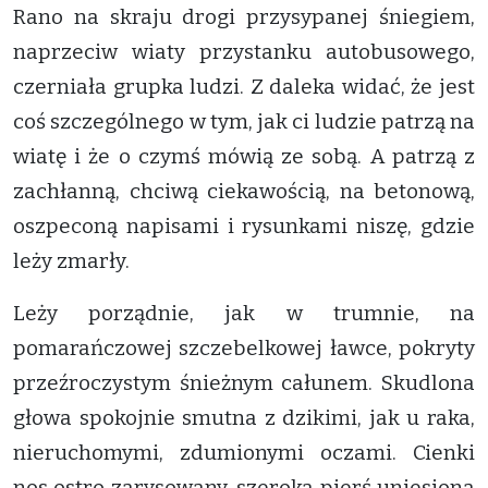
Rano na skraju drogi przysypanej śniegiem,
naprzeciw wiaty przystanku autobusowego,
czerniała grupka ludzi. Z daleka widać, że jest
coś szczególnego w tym, jak ci ludzie patrzą na
wiatę i że o czymś mówią ze sobą. A patrzą z
zachłanną, chciwą ciekawością, na betonową,
oszpeconą napisami i rysunkami niszę, gdzie
leży zmarły.
Leży porządnie, jak w trumnie, na
pomarańczowej szczebelkowej ławce, pokryty
przeźroczystym śnieżnym całunem. Skudlona
głowa spokojnie smutna z dzikimi, jak u raka,
nieruchomymi, zdumionymi oczami. Cienki
nos ostro zarysowany, szeroka pierś uniesiona