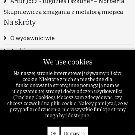
Artur Jocz - tugdzieś i szkuner – Norberta
Skupniewicza zmagania z metaforą miejsca
Na skróty
O wydawnictwie
Archiwum
We use cookies
Info
Na naszej stronie internetowej używamy plików
Publikacje
cookie. Niektóre z nich są niezbędne dla
funkcjonowania strony, inne pomagają nam w
Szukaj
ulepszaniu tej strony i doświadczeń użytkownika
(Tracking Cookies). Możesz sam zdecydować, czy
Dodatki
chcesz zezwolić na pliki cookie. Należy pamiętać, że w
przypadku odrzucenia, nie wszystkie funkcje strony
mogą być dostępne.
Ok
Odmawiać