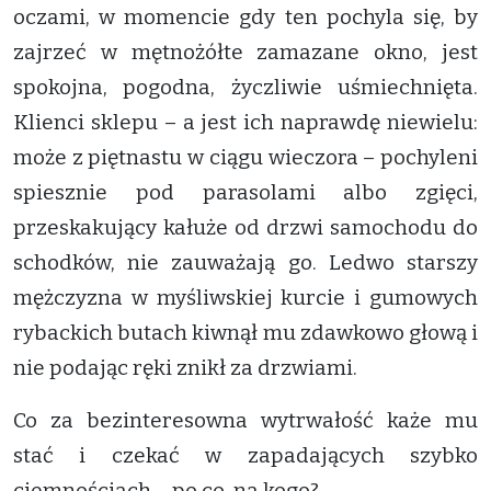
oczami, w momencie gdy ten pochyla się, by
zajrzeć w mętnożółte zamazane okno, jest
spokojna, pogodna, życzliwie uśmiechnięta.
Klienci sklepu – a jest ich naprawdę niewielu:
może z piętnastu w ciągu wieczora – pochyleni
spiesznie pod parasolami albo zgięci,
przeskakujący kałuże od drzwi samochodu do
schodków, nie zauważają go. Ledwo starszy
mężczyzna w myśliwskiej kurcie i gumowych
rybackich butach kiwnął mu zdawkowo głową i
nie podając ręki znikł za drzwiami.
Co za bezinteresowna wytrwałość każe mu
stać i czekać w zapadających szybko
ciemnościach – po co, na kogo?