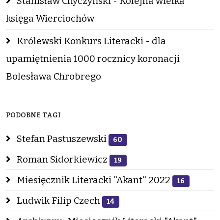
Stanisław Chyczyński - Kolejna wielka
księga Wierciochów
Królewski Konkurs Literacki - dla
upamiętnienia 1000 rocznicy koronacji
Bolesława Chrobrego
PODOBNE TAGI
Stefan Pastuszewski
60
Roman Sidorkiewicz
19
Miesięcznik Literacki "Akant" 2022
16
Ludwik Filip Czech
14