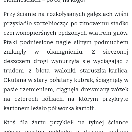
Przy ścianie na rozkołysanych gałęziach wiśni
przysiadło szczebiocząc po zimowemu stadko
czerwonopierśnych pędzonych wiatrem gilów.
Ptaki podniesione nagle silnym podmuchem
zniknęły w okamgnieniu. Z sieczonej
deszczem drogi wynurzyła się wyciągając z
trudem z błota walonki staruszka-karlica.
Okutana w stary połatany kubrak, ściągnięty w
pasie rzemieniem, ciągnęła drewniany wózek
na czterech kółkach, na którym przykryte
kartonem leżało pół worka kartofli.
Ktoś dla żartu przykleił na tylnej ściance
wózka owalną naklejkę z dużymi białymi