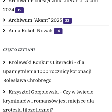
Archiwum: Miesięcznik Literacki "Akant"
2024
15
Archiwum "Akant" 2025
22
Anna Kokot-Nowak
14
CZĘSTO CZYTANE
Królewski Konkurs Literacki - dla
upamiętnienia 1000 rocznicy koronacji
Bolesława Chrobrego
Krzysztof Gołębiewski - Czy w świecie
kryminałów i romansów jest miejsce dla
groteski filozoficznej?