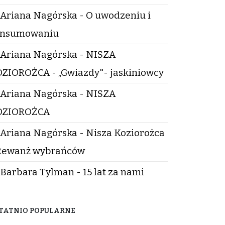
Ariana Nagórska - O uwodzeniu i
onsumowaniu
Ariana Nagórska - NISZA
ZIOROŻCA - „Gwiazdy"- jaskiniowcy
Ariana Nagórska - NISZA
OZIOROŻCA
Ariana Nagórska - Nisza Koziorożca
Rewanż wybrańców
Barbara Tylman - 15 lat za nami
TATNIO POPULARNE