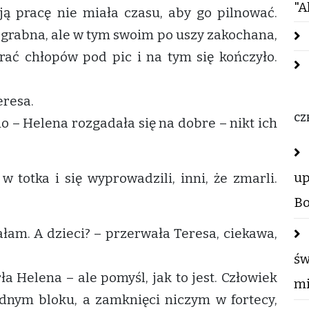
"A
ą pracę nie miała czasu, aby go pilnować.
ć zgrabna, ale w tym swoim po uszy zakochana,
brać chłopów pod pic i na tym się kończyło.
eresa.
CZ
mo – Helena rozgadała się na dobre – nikt ich
up
w totka i się wyprowadzili, inni, że zmarli.
Bo
ałam. A dzieci? – przerwała Teresa, ciekawa,
św
ła Helena – ale pomyśl, jak to jest. Człowiek
mi
ednym bloku, a zamknięci niczym w fortecy,