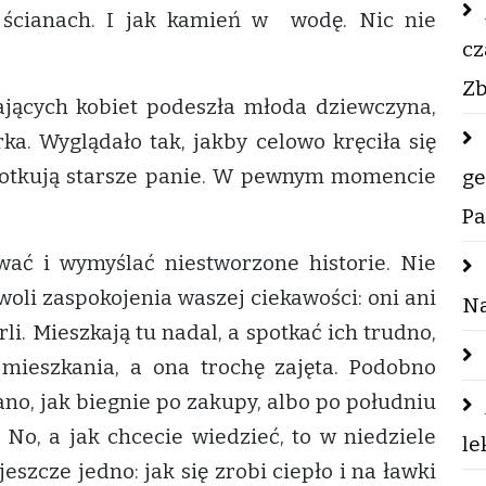
 ścianach. I jak kamień w wodę. Nic nie
cz
Zb
cych kobiet podeszła młoda dziewczyna,
a. Wyglądało tak, jakby celowo kręciła się
plotkują starsze panie. W pewnym momencie
ge
Pa
wać i wymyślać niestworzone historie. Nie
gwoli zaspokojenia waszej ciekawości: oni ani
Na
rli. Mieszkają tu nadal, a spotkać ich trudno,
mieszkania, a ona trochę zajęta. Podobno
ano, jak biegnie po zakupy, albo po południu
 No, a jak chcecie wiedzieć, to w niedziele
le
eszcze jedno: jak się zrobi ciepło i na ławki