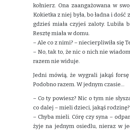
kołnierz. Ona zaangażowana w swoj
Kokietka z niej była, bo ładna i doś
gdzieś miała czyjeś zaloty. Lubiła 
Resztę miała w domu.
– Ale co z nimi? – niecierpliwiła się T
– No, tak to, że nic o nich nie wiado
razem nie widuje.
Jedni mówią, że wygrali jakąś forsę 
Podobno razem. W jednym czasie…
– Co ty powiesz? Nic o tym nie słysz
co dalej – mieli dzieci, jakąś rodzinę?
– Chyba mieli. Córę czy syna – odpar
żyje na jednym osiedlu, nieraz w j