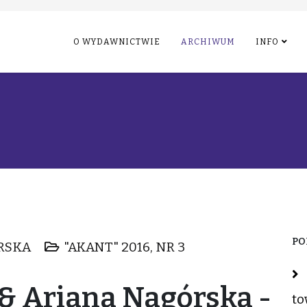
O WYDAWNICTWIE
ARCHIWUM
INFO
PO
RSKA
"AKANT" 2016, NR 3
& Ariana Nagórska -
to