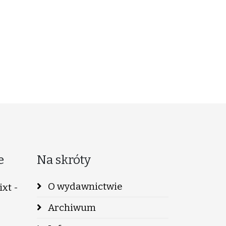
e
Na skróty
O wydawnictwie
xt -
Archiwum