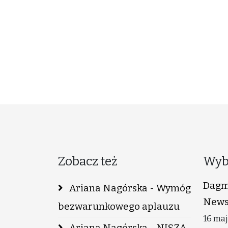
Zobacz też
Wyb
Dagm
Ariana Nagórska - Wymóg
News
bezwarunkowego aplauzu
16 maj
Ariana Nagórska - NISZA