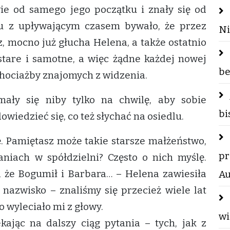
ie od samego jego początku i znały się od
ku z upływającym czasem bywało, że przez
Ni
z, mocno już głucha Helena, a także ostatnio
 stare i samotne, a więc żądne każdej nowej
be
chociażby znajomych z widzenia.
mały się niby tylko na chwilę, aby sobie
bi
owiedzieć się, co też słychać na osiedlu.
zę. Pamiętasz może takie starsze małżeństwo,
pr
niach w spółdzielni? Często o nich myślę.
, że Bogumił i Barbara… – Helena zawiesiła
Au
 nazwisko – znaliśmy się przecież wiele lat
 wyleciało mi z głowy.
wi
ekając na dalszy ciąg pytania – tych, jak z