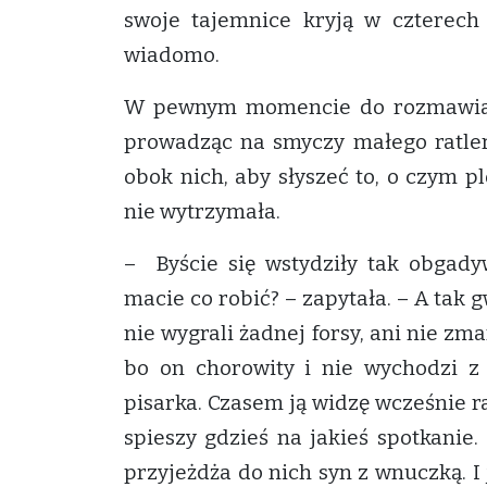
swoje tajemnice kryją w czterech
wiadomo.
W pewnym momencie do rozmawiają
prowadząc na smyczy małego ratlerk
obok nich, aby słyszeć to, o czym 
nie wytrzymała.
– Byście się wstydziły tak obgady
macie co robić? – zapytała. – A tak 
nie wygrali żadnej forsy, ani nie zma
bo on chorowity i nie wychodzi z 
pisarka. Czasem ją widzę wcześnie r
spieszy gdzieś na jakieś spotkanie.
przyjeżdża do nich syn z wnuczką. I j