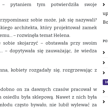
 – pytaniem tym potwierdziła swoje
up
przypominasz sobie może, jak się nazywali?
Bo
kiego architekta, który projektował zamek
nemu… – rozwinęła temat Helena.
PO
 sobie skojarzyć – obstawała przy swoim
h… – dopytywała się zauważając, że wiedza
a, kobiety rozgadały się, rozgrzewając z
1
podobno on za dawnych czasów pracował w
 osiedlu była sklepową. Nawet z nich była
 młodu często bywało, nie lubił wylewać za