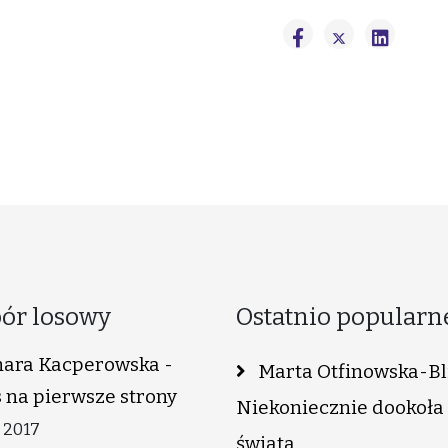
ór losowy
Ostatnio popularn
ara Kacperowska -
Marta Otfinowska-Bli
 na pierwsze strony
Niekoniecznie dookoła
 2017
świata