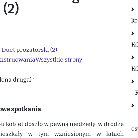
 (2)
k
KO
Duet prozatorski (2)
instruowania
Wszystkie strony
K
łona druga)*
- 
owe spotkania
u kobiet doszło w pewną niedzielę, w drodze
OS
ieszkały w tym wzniesionym w latach