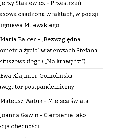
Jerzy Stasiewicz – Przestrzeń
asowa osadzona w faktach, w poezji
igniewa Milewskiego
Maria Balcer - „Bezwzględna
ometria życia” w wierszach Stefana
stuszewskiego ( „Na krawędzi”)
Ewa Klajman-Gomolińska -
wigator postpandemiczny
Mateusz Wabik - Miejsca świata
Joanna Gawin - Cierpienie jako
kcja obecności