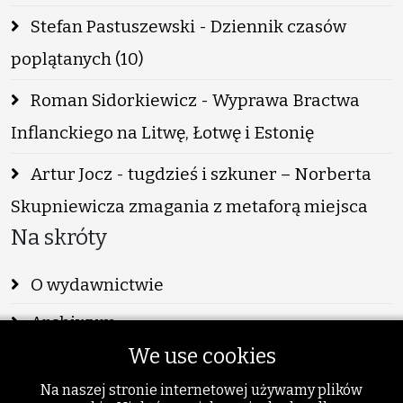
Stefan Pastuszewski - Dziennik czasów
poplątanych (10)
Roman Sidorkiewicz - Wyprawa Bractwa
Inflanckiego na Litwę, Łotwę i Estonię
Artur Jocz - tugdzieś i szkuner – Norberta
Skupniewicza zmagania z metaforą miejsca
Na skróty
O wydawnictwie
Archiwum
We use cookies
Info
Na naszej stronie internetowej używamy plików
Publikacje