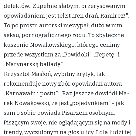
defektów. Zupełnie słabym, przerysowanym
opowiadaniem jest tekst „Ten drań, Ramirez!".
To po prostu autorski niewypał, dużo w nim
seksu, pornograficznego rodu. To zbyteczne
kuszenie Nowakowskiego, którego cenimy
przede wszystkim za „Powidoki", „Tepetę" i
„Marynarską balladę".
Krzysztof Masłoń, wybitny krytyk, tak
rekomenduje nowy zbór opowiadań autora
„Karnawału i postu": „Raz jeszcze dowiódł Ma-
rek Nowakowski, że jest „pojedynkiem" - jak
sam o sobie powiada Pisarzem osobnym.
Piszącym swoje, nie oglądającym się na mody i
trendy, wyczulonym na głos ulicy. I dla ludzi tej