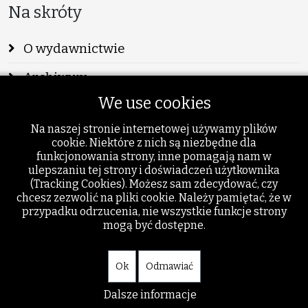
Na skróty
O wydawnictwie
Archiwum
We use cookies
Info
Na naszej stronie internetowej używamy plików
Publikacje
cookie. Niektóre z nich są niezbędne dla
funkcjonowania strony, inne pomagają nam w
Szukaj
ulepszaniu tej strony i doświadczeń użytkownika
(Tracking Cookies). Możesz sam zdecydować, czy
Dodatki
chcesz zezwolić na pliki cookie. Należy pamiętać, że w
przypadku odrzucenia, nie wszystkie funkcje strony
mogą być dostępne.
Ok
Odmawiać
Dalsze informacje
© akant.org - wszystkie prawa zastrzeżone