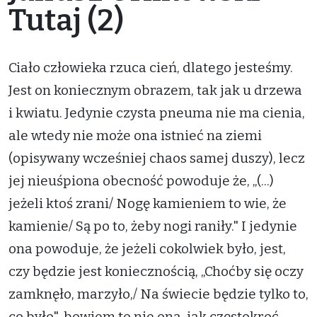
Tutaj (2)
Ciało człowieka rzuca cień, dlatego jesteśmy.
Jest on koniecznym obrazem, tak jak u drzewa
i kwiatu. Jedynie czysta pneuma nie ma cienia,
ale wtedy nie może ona istnieć na ziemi
(opisywany wcześniej chaos samej duszy), lecz
jej nieuśpiona obecność powoduje że, „(...)
jeżeli ktoś zrani/ Nogę kamieniem to wie, że
kamienie/ Są po to, żeby nogi raniły." I jedynie
ona powoduje, że jeżeli cokolwiek było, jest,
czy będzie jest koniecznością, „Choćby się oczy
zamknęło, marzyło,/ Na świecie będzie tylko to,
co było", bowiem to nie ona, jak częstokroć