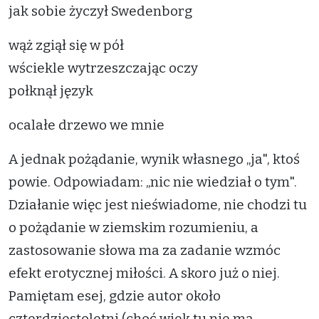
jak sobie życzył Swedenborg
wąż zgiął się w pół
wściekle wytrzeszczając oczy
połknął język
ocalałe drzewo we mnie
A jednak pożądanie, wynik własnego „ja", ktoś
powie. Odpowiadam: „nic nie wiedział o tym".
Działanie więc jest nieświadome, nie chodzi tu
o pożądanie w ziemskim rozumieniu, a
zastosowanie słowa ma za zadanie wzmóc
efekt erotycznej miłości. A skoro już o niej.
Pamiętam esej, gdzie autor około
czterdziestoletni (choć wiek tu nie ma