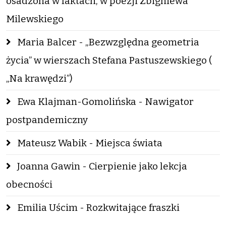
osadzona w faktach, w poezji Zbigniewa
Milewskiego
Maria Balcer - „Bezwzględna geometria
życia” w wierszach Stefana Pastuszewskiego (
„Na krawędzi”)
Ewa Klajman-Gomolińska - Nawigator
postpandemiczny
Mateusz Wabik - Miejsca świata
Joanna Gawin - Cierpienie jako lekcja
obecności
Emilia Uścim - Rozkwitające fraszki