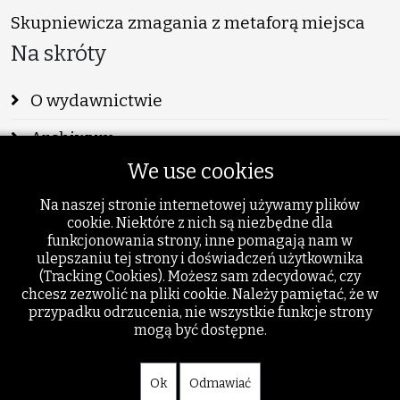
Skupniewicza zmagania z metaforą miejsca
Na skróty
O wydawnictwie
Archiwum
We use cookies
Info
Na naszej stronie internetowej używamy plików
Publikacje
cookie. Niektóre z nich są niezbędne dla
funkcjonowania strony, inne pomagają nam w
Szukaj
ulepszaniu tej strony i doświadczeń użytkownika
(Tracking Cookies). Możesz sam zdecydować, czy
Dodatki
chcesz zezwolić na pliki cookie. Należy pamiętać, że w
przypadku odrzucenia, nie wszystkie funkcje strony
mogą być dostępne.
Ok
Odmawiać