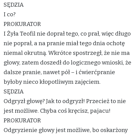
SĘDZIA
I co?
PROKURATOR
I Żyła Teofil nie doprał tego, co prał, więc długo
nie poprał, a na pranie miał tego dnia ochotę
niemal okrutną. Wkrótce spostrzegł, że nie ma
głowy, zatem doszedł do logicznego wnioski, że
dalsze pranie, nawet pół – i ćwierćpranie
byłoby nieco kłopotliwym zajęciem.
SĘDZIA
Odgryzł głowę? Jak to odgryzł! Przecież to nie
jest możliwe. Chyba coś kręcisz, pajacu!
PROKURATOR
Odgryzienie głowy jest możliwe, bo oskarżony