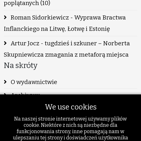
poplątanych (10)
Roman Sidorkiewicz - Wyprawa Bractwa
Inflanckiego na Litwę, Łotwę i Estonię
Artur Jocz - tugdzieś i szkuner – Norberta
Skupniewicza zmagania z metaforą miejsca
Na skróty
O wydawnictwie
Archiwum
We use cookies
Info
Na naszej stronie internetowej używamy plików
Publikacje
cookie. Niektóre z nich są niezbędne dla
funkcjonowania strony, inne pomagają nam w
Szukaj
ulepszaniu tej strony i doświadczeń użytkownika