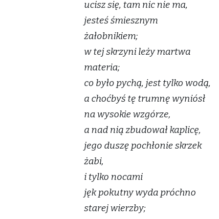
ucisz się, tam nic nie ma,
jesteś śmiesznym
żałobnikiem;
w tej skrzyni leży martwa
materia;
co było pychą, jest tylko wodą,
a choćbyś tę trumnę wyniósł
na wysokie wzgórze,
a nad nią zbudował kaplicę,
jego duszę pochłonie skrzek
żabi,
i tylko nocami
jęk pokutny wyda próchno
starej wierzby;