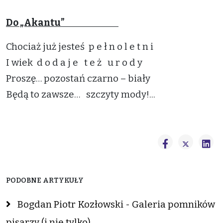
Do „Akantu”
Chociaż już jesteś p e ł n o l e t n i
I wiek d o d a j e t e ż u r o d y
Proszę… pozostań czarno – biały
Będą to zawsze… szczyty mody!...
PODOBNE ARTYKUŁY
Bogdan Piotr Kozłowski - Galeria pomników
pisarzy (i nie tylko)