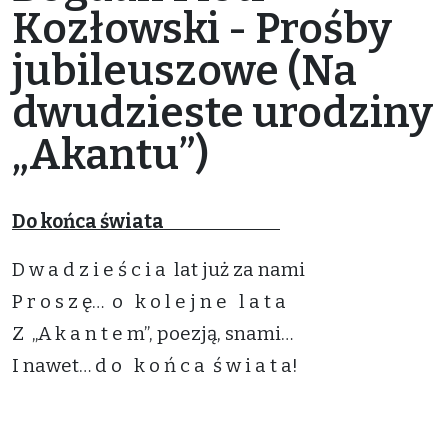
Kozłowski - Prośby
jubileuszowe (Na
dwudzieste urodziny
„Akantu”)
Do końca świata
D w a d z i e ś c i a lat już za nami
P r o s z ę… o k o l e j n e l a t a
Z „A k a n t e m”, poezją, snami…
I nawet… d o k o ń c a ś w i a t a!