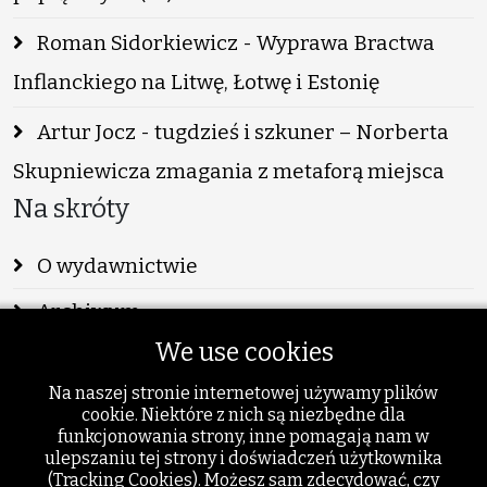
Roman Sidorkiewicz - Wyprawa Bractwa
Inflanckiego na Litwę, Łotwę i Estonię
Artur Jocz - tugdzieś i szkuner – Norberta
Skupniewicza zmagania z metaforą miejsca
Na skróty
O wydawnictwie
Archiwum
We use cookies
Info
Na naszej stronie internetowej używamy plików
Publikacje
cookie. Niektóre z nich są niezbędne dla
funkcjonowania strony, inne pomagają nam w
Szukaj
ulepszaniu tej strony i doświadczeń użytkownika
(Tracking Cookies). Możesz sam zdecydować, czy