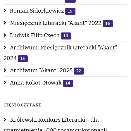
Roman Sidorkiewicz
19
Miesięcznik Literacki "Akant" 2022
16
Ludwik Filip Czech
14
Archiwum: Miesięcznik Literacki "Akant"
2024
15
Archiwum "Akant" 2025
22
Anna Kokot-Nowak
14
CZĘSTO CZYTANE
Królewski Konkurs Literacki - dla
upamiętnienia 1000 rocznicy koronacji