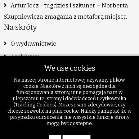
Artur Jocz - tugdzieś i szkuner – Norberta
Skupniewicza zmagania z metaforą miejsca
Na skróty
O wydawnictwie
Archiwum
We use cookies
Info
Na naszej stronie internetowej używamy plików
Publikacje
cookie. Niektóre z nich są niezbędne dla
funkcjonowania strony, inne pomagają nam w
Szukaj
ulepszaniu tej strony i doświadczeń użytkownika
(Tracking Cookies). Możesz sam zdecydować, czy
Dodatki
chcesz zezwolić na pliki cookie. Należy pamiętać, że w
przypadku odrzucenia, nie wszystkie funkcje strony
mogą być dostępne.