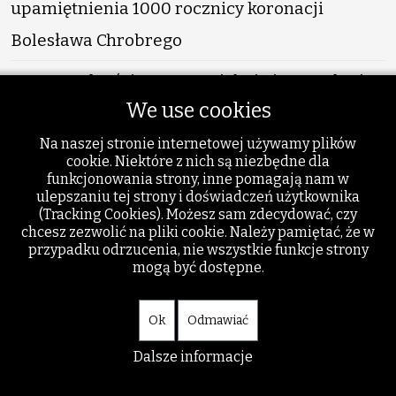
upamiętnienia 1000 rocznicy koronacji
Bolesława Chrobrego
Ryszard Mścisz - Bo w pięknie jest ocalenie
We use cookies
Stefan Pastuszewski - Dziennik czasów
Na naszej stronie internetowej używamy plików
poplątanych (10)
cookie. Niektóre z nich są niezbędne dla
funkcjonowania strony, inne pomagają nam w
Roman Sidorkiewicz - Wyprawa Bractwa
ulepszaniu tej strony i doświadczeń użytkownika
(Tracking Cookies). Możesz sam zdecydować, czy
Inflanckiego na Litwę, Łotwę i Estonię
chcesz zezwolić na pliki cookie. Należy pamiętać, że w
przypadku odrzucenia, nie wszystkie funkcje strony
Artur Jocz - tugdzieś i szkuner – Norberta
mogą być dostępne.
Skupniewicza zmagania z metaforą miejsca
Ok
Odmawiać
Na skróty
Dalsze informacje
O wydawnictwie