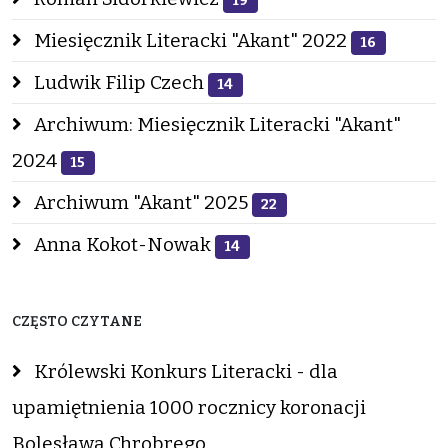
19
Miesięcznik Literacki "Akant" 2022
16
Ludwik Filip Czech
14
Archiwum: Miesięcznik Literacki "Akant"
2024
15
Archiwum "Akant" 2025
22
Anna Kokot-Nowak
14
CZĘSTO CZYTANE
Królewski Konkurs Literacki - dla
upamiętnienia 1000 rocznicy koronacji
Bolesława Chrobrego