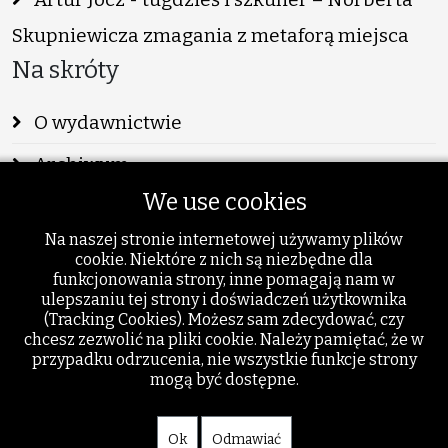
Skupniewicza zmagania z metaforą miejsca
Na skróty
O wydawnictwie
Archiwum
We use cookies
Info
Na naszej stronie internetowej używamy plików
Publikacje
cookie. Niektóre z nich są niezbędne dla
funkcjonowania strony, inne pomagają nam w
Szukaj
ulepszaniu tej strony i doświadczeń użytkownika
(Tracking Cookies). Możesz sam zdecydować, czy
Dodatki
chcesz zezwolić na pliki cookie. Należy pamiętać, że w
przypadku odrzucenia, nie wszystkie funkcje strony
mogą być dostępne.
Ok
Odmawiać