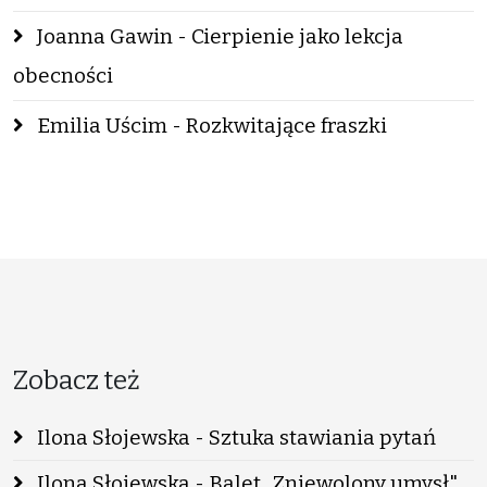
Joanna Gawin - Cierpienie jako lekcja
obecności
Emilia Uścim - Rozkwitające fraszki
Zobacz też
Ilona Słojewska - Sztuka stawiania pytań
Ilona Słojewska - Balet „Zniewolony umysł"