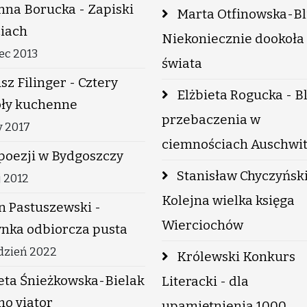
na Borucka - Zapiski
Marta Otfinowska-Bli
ciach
Niekoniecznie dookoła
iec 2013
świata
sz Filinger - Cztery
Elżbieta Rogucka - B
oły kuchenne
przebaczenia w
y 2017
ciemnościach Auschwi
poezji w Bydgoszczy
Stanisław Chyczyński
j 2012
Kolejna wielka księga
n Pastuszewski -
Wierciochów
nka odbiorcza pusta
udzień 2022
Królewski Konkurs
eta Śnieżkowska-Bielak
Literacki - dla
o viator
upamiętnienia 1000