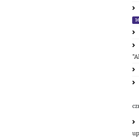
1
"A
CZ
up