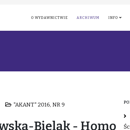
O WYDAWNICTWIE
ARCHIWUM
INFO
PO
"AKANT" 2016, NR 9
owska-Bielak - Homo
Śc