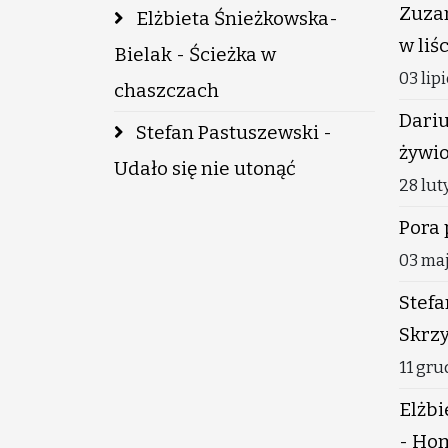
Zuzan
Elżbieta Śnieżkowska-
w liś
Bielak - Ścieżka w
03 lip
chaszczach
Dariu
Stefan Pastuszewski -
żywi
Udało się nie utonąć
28 lut
Pora 
03 ma
Stefa
Skrzy
11 gr
Elżbi
- Hom