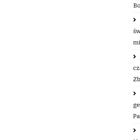
Bo
św
mi
cz
Zb
ge
Pa