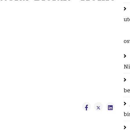
ut
OS
Ni
be
bi