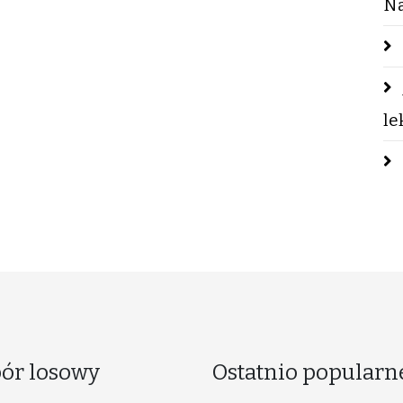
Na
le
ór losowy
Ostatnio popularn