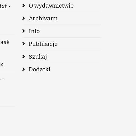
O wydawnictwie
xt -
Archiwum
Info
lask
Publikacje
Szukaj
tz
Dodatki
 -