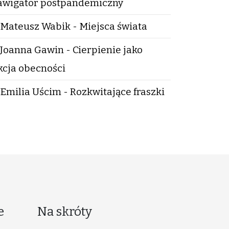
wigator postpandemiczny
Mateusz Wabik - Miejsca świata
Joanna Gawin - Cierpienie jako
kcja obecności
Emilia Uścim - Rozkwitające fraszki
e
Na skróty