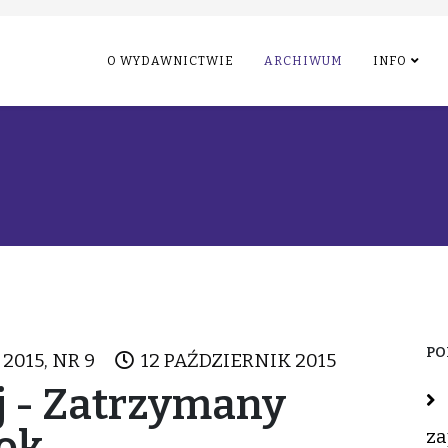
O WYDAWNICTWIE
ARCHIWUM
INFO
PO
2015, NR 9
12 PAŹDZIERNIK 2015
j - Zatrzymany
ok
za