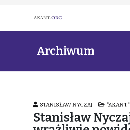
Archiwum
STANISŁAW NYCZAJ
"AKANT" 
Stanisław Nycza
wrażliwie powid