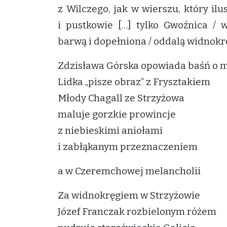
z Wilczego, jak w wierszu, który ilus
i pustkowie […] tylko Gwoźnica / w
barwą i dopełniona / oddalą widnokrę
Zdzisława Górska opowiada baśń o m
Lidka „pisze obraz” z Frysztakiem
Młody Chagall ze Strzyżowa
maluje gorzkie prowincje
z niebieskimi aniołami
i zabłąkanym przeznaczeniem
a w Czeremchowej melancholii
Za widnokręgiem w Strzyżowie
Józef Franczak rozbielonym różem