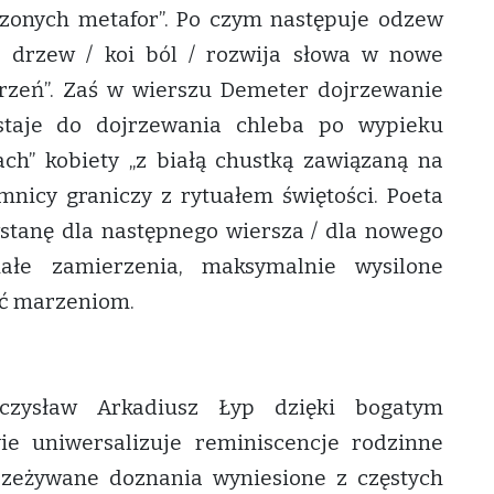
rzonych metafor”. Po czym następuje odzew
j drzew / koi ból / rozwija słowa w nowe
rzeń”. Zaś w wierszu Demeter dojrzewanie
staje do dojrzewania chleba po wypieku
h” kobiety „z białą chustką zawiązaną na
emnicy graniczy z rytuałem świętości. Poeta
stanę dla następnego wiersza / dla nowego
ałe zamierzenia, maksymalnie wysilone
ać marzeniom.
zysław Arkadiusz Łyp dzięki bogatym
e uniwersalizuje reminiscencje rodzinne
zeżywane doznania wyniesione z częstych