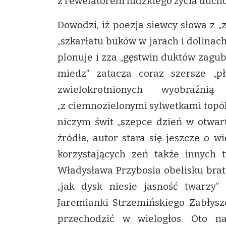
z rewelatorem ludzkiego życia ducho
Dowodzi, iż poezja siewcy słowa z 
„szkarłatu buków w jarach i dolinac
plonuje i zza „gęstwin duktów zagub
miedz” zatacza coraz szersze „p
zwielokrotnionych wyobraźni
„z ciemnozielonymi sylwetkami topól”
niczym świt „szepce dzień w otwart
źródła, autor stara się jeszcze o 
korzystających zeń także innych
Władysława Przybosia obelisku brat
„jak dysk niesie jasność twarzy
Jaremianki Strzemińskiego Zabłyszc
przechodzić w wielogłos. Oto n