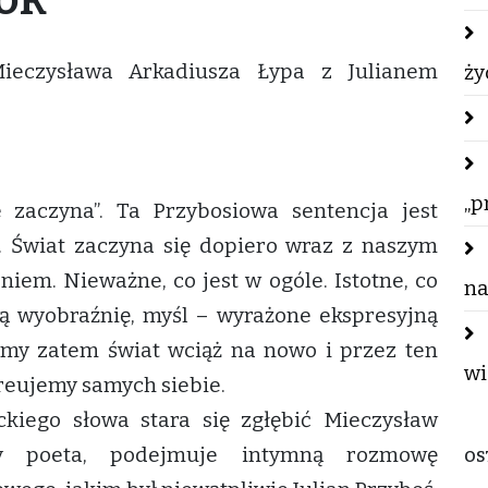
ieczysława Arkadiusza Łypa z Julianem
ży
„p
e zaczyna”. Ta Przybosiowa sentencja jest
. Świat zaczyna się dopiero wraz z naszym
iem. Nieważne, co jest w ogóle. Istotne, co
na
zą wyobraźnię, myśl – wyrażone ekspresyjną
amy zatem świat wciąż na nowo i przez ten
wi
reujemy samych siebie.
ckiego słowa stara się zgłębić Mieczysław
ny poeta, podejmuje intymną rozmowę
OS