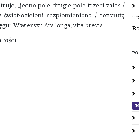
truje, „jedno pole drugie pole trzeci zalas /
 światłozieleni rozpłomieniona / rozsnutą
up
gu”. W wierszu Ars longa, vita brevis
Bo
iłości
PO
1