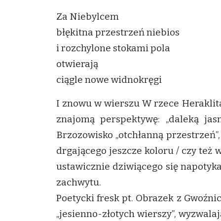
Za Niebylcem
błękitna przestrzeń niebios
i rozchylone stokami pola
otwierają
ciągle nowe widnokręgi
I znowu w wierszu W rzece Heraklita
znajomą perspektywę: „daleką jas
Brzozowisko „otchłanną przestrzeń”,
drgającego jeszcze koloru / czy też 
ustawicznie dziwiącego się napotyk
zachwytu.
Poetycki fresk pt. Obrazek z Gwoźnic
„jesienno-złotych wierszy”, wyzwalaj