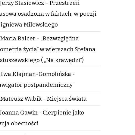
Jerzy Stasiewicz – Przestrzeń
asowa osadzona w faktach, w poezji
igniewa Milewskiego
Maria Balcer - „Bezwzględna
ometria życia” w wierszach Stefana
stuszewskiego ( „Na krawędzi”)
Ewa Klajman-Gomolińska -
wigator postpandemiczny
Mateusz Wabik - Miejsca świata
Joanna Gawin - Cierpienie jako
kcja obecności