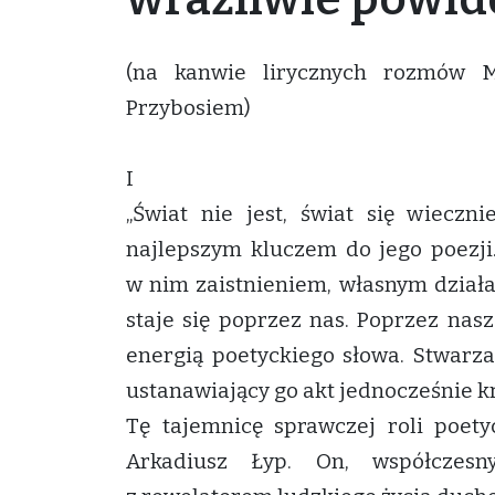
(na kanwie lirycznych rozmów M
Przybosiem)
I
„Świat nie jest, świat się wieczni
najlepszym kluczem do jego poezji
w nim zaistnieniem, własnym działan
staje się poprzez nas. Poprzez nas
energią poetyckiego słowa. Stwarz
ustanawiający go akt jednocześnie k
Tę tajemnicę sprawczej roli poety
Arkadiusz Łyp. On, współczes