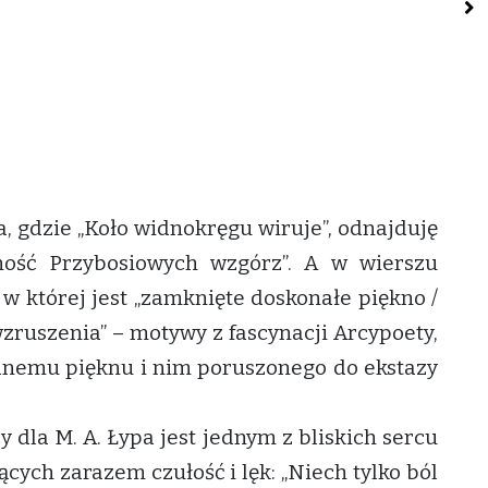
, gdzie „Koło widnokręgu wiruje”, odnajduję
ność Przybosiowych wzgórz”. A w wierszu
 w której jest „zamknięte doskonałe piękno /
wzruszenia” – motywy z fascynacji Arcypoety,
anemu pięknu i nim poruszonego do ekstazy
y dla M. A. Łypa jest jednym z bliskich sercu
ących zarazem czułość i lęk: „Niech tylko ból