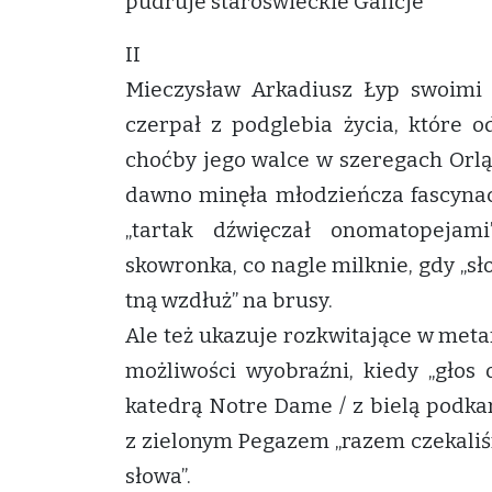
pudruje staroświeckie Galicje
II
Mieczysław Arkadiusz Łyp swoimi s
czerpał z podglebia życia, które 
choćby jego walce w szeregach Orlą
dawno minęła młodzieńcza fascynacj
„tartak dźwięczał onomatopejam
skowronka, co nagle milknie, gdy „sł
tną wzdłuż” na brusy.
Ale też ukazuje rozkwitające w met
możliwości wyobraźni, kiedy „głos 
katedrą Notre Dame / z bielą podka
z zielonym Pegazem „razem czekaliś
słowa”.