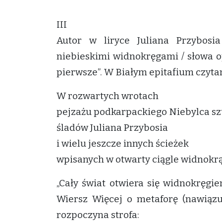
III
Autor w liryce Juliana Przybosi
niebieskimi widnokręgami / słowa o
pierwsze”. W Białym epitafium czyta
W rozwartych wrotach
pejzażu podkarpackiego Niebylca s
śladów Juliana Przybosia
i wielu jeszcze innych ścieżek
wpisanych w otwarty ciągle widnokr
„Cały świat otwiera się widnokręgi
Wiersz Więcej o metaforę (nawiązu
rozpoczyna strofa: