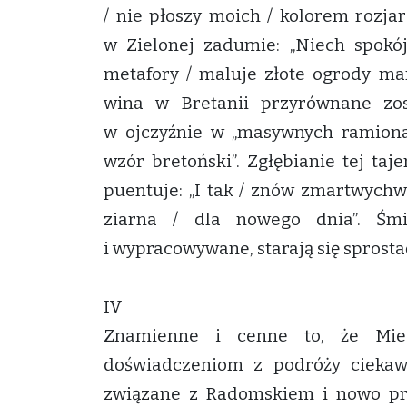
/ nie płoszy moich / kolorem rozja
w Zielonej zadumie: „Niech spokó
metafory / maluje złote ogrody ma
wina w Bretanii przyrównane zo
w ojczyźnie w „masywnych ramionac
wzór bretoński”. Zgłębianie tej taj
puentuje: „I tak / znów zmartwychw
ziarna / dla nowego dnia”. Śmi
i wypracowywane, starają się sprost
IV
Znamienne i cenne to, że Miec
doświadczeniom z podróży ciekawi
związane z Radomskiem i nowo pr