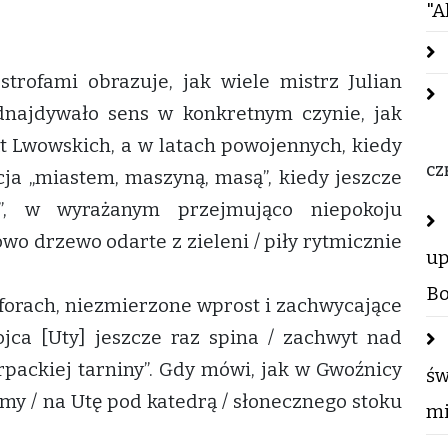
"A
trofami obrazuje, jak wiele mistrz Julian
odnajdywało sens w konkretnym czynie, jak
t Lwowskich, a w latach powojennych, kiedy
CZ
a „miastem, maszyną, masą”, kiedy jeszcze
i”, w wyrażanym przejmująco niepokoju
owo drzewo odarte z zieleni / piły rytmicznie
up
Bo
aforach, niezmierzone wprost i zachwycające
ojca [Uty] jeszcze raz spina / zachwyt nad
rpackiej tarniny”. Gdy mówi, jak w Gwoźnicy
św
my / na Utę pod katedrą / słonecznego stoku
mi