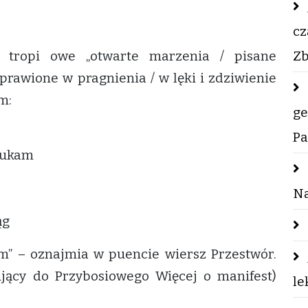
cz
a tropi owe „otwarte marzenia / pisane
Zb
prawione w pragnienia / w lęki i zdziwienie
m:
ge
Pa
zukam
Na
ąg
em” – oznajmia w puencie wiersz Przestwór.
jący do Przybosiowego Więcej o manifest)
le