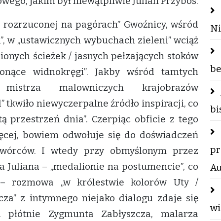
wego, jakim był niewątpliwie Julian Przyboś.
„z rozrzuconej na pagórach” Gwoźnicy, wśród
Ni
h”, w „ustawicznych wybuchach zieleni” wciąż
ionych ścieżek / jasnych pełzających stoków
be
łonące widnokręgi”. Jakby wśród tamtych
ą mistrza malowniczych krajobrazów
 tkwiło niewyczerpalne źródło inspiracji, co
bi
ą przestrzeń dnia”. Czerpiąc obficie z tego
więcej, bowiem odwołuje się do doświadczeń
pr
 twórców. I wtedy przy obmyślonym przez
a Juliana – „medalionie na postumencie”, co
Au
” – rozmowa „w królestwie kolorów Uty /
za” z intymnego niejako dialogu zdaje się
wi
a płótnie Zygmunta Zabłyszcza, malarza