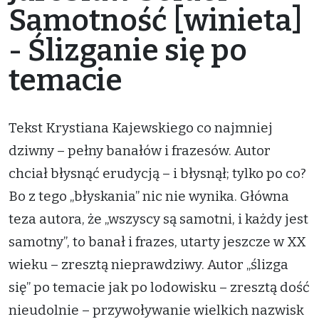
Samotność [winieta]
- Ślizganie się po
temacie
Tekst Krystiana Kajewskiego co najmniej
dziwny – pełny banałów i frazesów. Autor
chciał błysnąć erudycją – i błysnął; tylko po co?
Bo z tego „błyskania” nic nie wynika. Główna
teza autora, że „wszyscy są samotni, i każdy jest
samotny”, to banał i frazes, utarty jeszcze w XX
wieku – zresztą nieprawdziwy. Autor „ślizga
się” po temacie jak po lodowisku – zresztą dość
nieudolnie – przywoływanie wielkich nazwisk