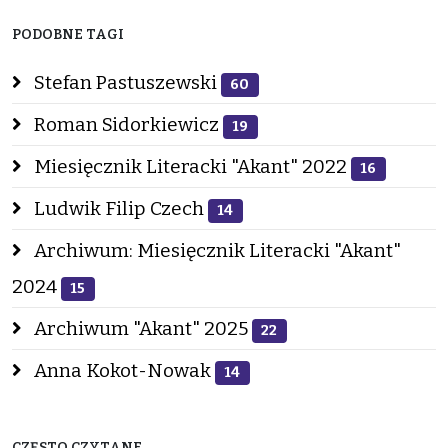
PODOBNE TAGI
Stefan Pastuszewski
60
Roman Sidorkiewicz
19
Miesięcznik Literacki "Akant" 2022
16
Ludwik Filip Czech
14
Archiwum: Miesięcznik Literacki "Akant"
2024
15
Archiwum "Akant" 2025
22
Anna Kokot-Nowak
14
CZĘSTO CZYTANE