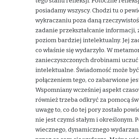
tego stanu refleksji. Potoczne reflek
posiadamy wszyscy. Chodzi tu o pewi
wykraczaniu poza daną rzeczywistoś
zadanie przekształcanie informacji, z
poziom bardziej intelektualny. Jej 
co właśnie się wydarzyło. W metamorf
zanieczyszczonych drobinami uczuć n
intelektualne. Świadomość może być 
połączeniem tego, co zabarwione jest
Wspomniany wcześniej aspekt czasowo
również trzeba odkryć za pomocą świa
uwagę to, co do tej pory zostało powi
nie jest czymś stałym i określonym. 
wiecznego, dynamicznego wydarzania