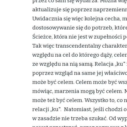
przez co sam się wydarza. Można więc
aktualizuje się poprzez naprzemienn
Uwidacznia się więc kolejna cecha, m
dostosowywanie się do potrzeb, któr
Ścieżce, która nie jest w zupełności 
Tak więc transcendentalny charakter r
względu na cel do którego dąży, cele
ze względu na nią samą. Relacja „ku"
poprzez wzgląd na same jej właściwo
może być celem. Celem może być wszy
mówiąc, marzenia mogą być celem. M
może też być celem. Wszystko to, co
relacji „ku". Natomiast, jeśli chodzi 
w zasadzie nie trzeba szukać. Od w