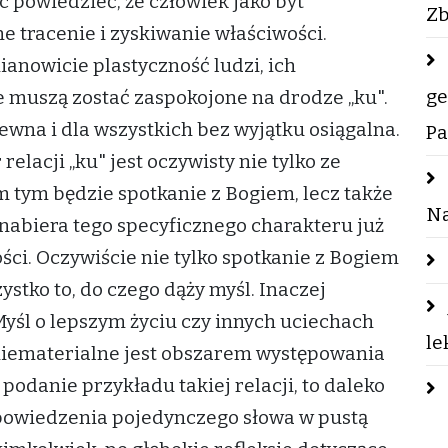
 powiedzieć, że człowiek jako byt
Zb
e tracenie i zyskiwanie właściwości.
ianowicie plastyczność ludzi, ich
ge
e muszą zostać zaspokojone na drodze „ku".
pewna i dla wszystkich bez wyjątku osiągalna.
Pa
elacji „ku" jest oczywisty nie tylko ze
m tym będzie spotkanie z Bogiem, lecz także
Na
 nabiera tego specyficznego charakteru już
ści. Oczywiście nie tylko spotkanie z Bogiem
stko to, do czego dąży myśl. Inaczej
yśl o lepszym życiu czy innych uciechach
le
 niematerialne jest obszarem występowania
o podanie przykładu takiej relacji, to daleko
ypowiedzenia pojedynczego słowa w pustą