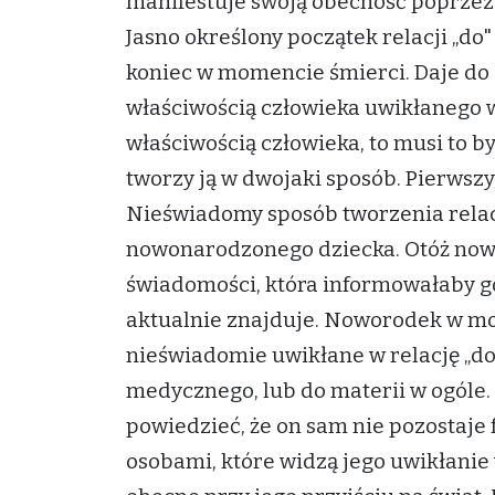
manifestuje swoją obecność poprzez 
Jasno określony początek relacji „do
koniec w momencie śmierci. Daje do 
właściwością człowieka uwikłanego w t
właściwością człowieka, to musi to by
tworzy ją w dwojaki sposób. Pierwsz
Nieświadomy sposób tworzenia relacj
nowonarodzonego dziecka. Otóż now
świadomości, która informowałaby go 
aktualnie znajduje. Noworodek w mom
nieświadomie uwikłane w relację „do
medycznego, lub do materii w ogóle.
powiedzieć, że on sam nie pozostaje f
osobami, które widzą jego uwikłanie 