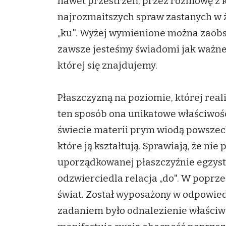
nawet przestrzeń, przez rozmowę z k
najrozmaitszych spraw zastanych w ży
„ku". Wyżej wymienione można zaobs
zawsze jesteśmy świadomi jak ważne j
której się znajdujemy.
Płaszczyzną na poziomie, której reali
ten sposób ona unikatowe właściwoś
świecie materii prym wiodą powszec
które ją kształtują. Sprawiają, że nie 
uporządkowanej płaszczyźnie egzystu
odzwierciedla relacja „do". W poprze
świat. Został wyposażony w odpowie
zadaniem było odnalezienie właściwej