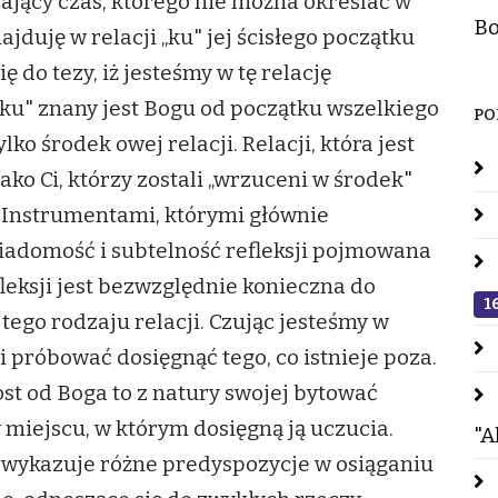
ający czas, którego nie można określać w
Bo
jduję w relacji „ku" jej ścisłego początku
ę do tezy, iż jesteśmy w tę relację
 „ku" znany jest Bogu od początku wszelkiego
PO
lko środek owej relacji. Relacji, która jest
o Ci, którzy zostali „wrzuceni w środek"
Instrumentami, którymi głównie
iadomość i subtelność refleksji pojmowana
fleksji jest bezwzględnie konieczna do
1
ego rodzaju relacji. Czując jesteśmy w
i próbować dosięgnąć tego, co istnieje poza.
ost od Boga to z natury swojej bytować
miejscu, w którym dosięgną ją uczucia.
"A
 wykazuje różne predyspozycje w osiąganiu