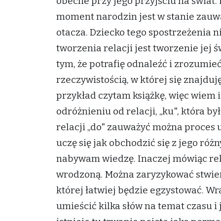
obecne przy jego przyjściu na świat.
moment narodzin jest w stanie zauwa
otacza. Dziecko tego spostrzeżenia
tworzenia relacji jest tworzenie jej 
tym, że potrafię odnaleźć i zrozumie
rzeczywistością, w której się znajdu
przykład czytam książkę, więc wiem 
odróżnieniu od relacji, „ku", która b
relacji „do" zauważyć można proces u
uczę się jak obchodzić się z jego różn
nabywam wiedzę. Inaczej mówiąc rela
wrodzoną. Można zaryzykować stwierd
której łatwiej będzie egzystować. Wr
umieścić kilka słów na temat czasu i 