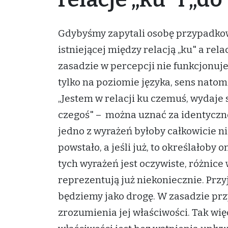
Gdybyśmy zapytali osobę przypadkow
istniejącej między relacją „ku" a rela
zasadzie w percepcji nie funkcjonuje.
tylko na poziomie języka, sens nato
„Jestem w relacji ku czemuś, wydaje s
czegoś" – można uznać za identyczne
jedno z wyrażeń byłoby całkowicie 
powstało, a jeśli już, to określałoby 
tych wyrażeń jest oczywiste, różnice
reprezentują już niekoniecznie. Przyj
będziemy jako drogę. W zasadzie przy
zrozumienia jej właściwości. Tak więc