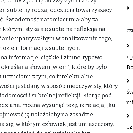
sje, odnoszące się do zwykłych rzeczy
en subtelny rodzaj odczucia towarzyszący
ć. Świadomość natomiast miałaby za
 którymi styka się subtelna refleksja na
CZ
zadanie upatrywałbym w analizowaniu tego,
ozie informacji z subtelnych,
up
a informacje, ciężkie i zimne, typowo
określana słowem „wiem", które by było
Bo
 uczuciami z tym, co intelektualne.
ści jest dany w sposób nieoczywisty, który
św
domości i subtelnej refleksji. Biorąc pod
mi
edziane, można wysunąć tezę, iż relacja, „ku"
Pojmować ją należałoby na zasadzie
 się, w którym człowiek jest umieszczony,
cz