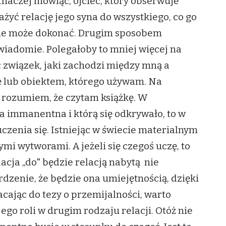
 Inaczej mówiąc, ojciec, który obserwuje
żyć relację jego syna do wszystkiego, co go
 nie może dokonać. Drugim sposobem
świadomie. Polegałoby to mniej więcej na
ć związek, jaki zachodzi między mną a
ję lub obiektem, którego używam. Na
i rozumiem, że czytam książkę. W
yła immanentna i którą się odkrywało, to w
czenia się. Istniejąc w świecie materialnym
ymi wytworami. A jeżeli się czegoś uczę, to
cja „do" będzie relacją nabytą nie
zenie, że będzie ona umiejętnością, dzięki
acając do tezy o przemijalności, warto
jego roli w drugim rodzaju relacji. Otóż nie