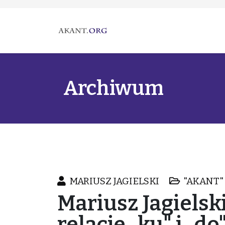
Archiwum
MARIUSZ JAGIELSKI
"AKANT" 
Mariusz Jagielsk
relacje „ku" i „do