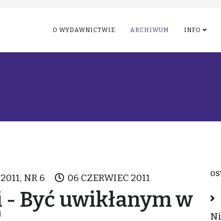
O WYDAWNICTWIE
ARCHIWUM
INFO
OS
2011, NR 6
06 CZERWIEC 2011
i - Być uwikłanym w
"
Ni