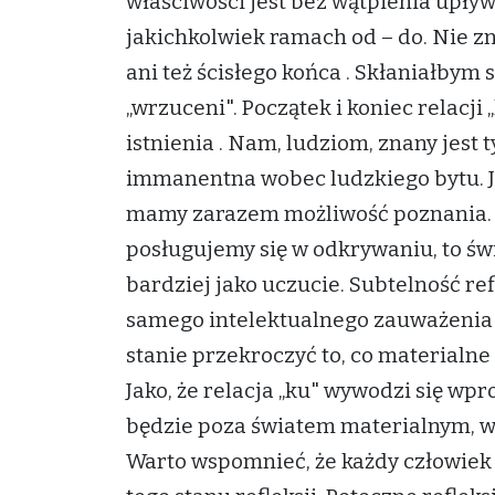
właściwości jest bez wątpienia upływ
jakichkolwiek ramach od – do. Nie zna
ani też ścisłego końca . Skłaniałbym si
„wrzuceni". Początek i koniec relacji
istnienia . Nam, ludziom, znany jest ty
immanentna wobec ludzkiego bytu. Jak
mamy zarazem możliwość poznania. 
posługujemy się w odkrywaniu, to św
bardziej jako uczucie. Subtelność re
samego intelektualnego zauważenia t
stanie przekroczyć to, co materialne 
Jako, że relacja „ku" wywodzi się wpr
będzie poza światem materialnym, w 
Warto wspomnieć, że każdy człowiek