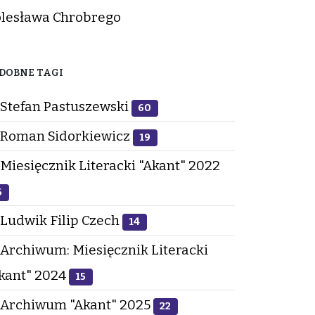
lesława Chrobrego
DOBNE TAGI
Stefan Pastuszewski
60
Roman Sidorkiewicz
19
Miesięcznik Literacki "Akant" 2022
6
Ludwik Filip Czech
14
Archiwum: Miesięcznik Literacki
kant" 2024
15
Archiwum "Akant" 2025
22