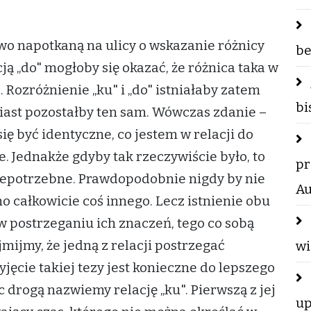
o napotkaną na ulicy o wskazanie różnicy
be
cją „do" mogłoby się okazać, że różnica taka w
 Rozróżnienie „ku" i „do" istniałaby zatem
bi
miast pozostałby ten sam. Wówczas zdanie –
ię być identyczne, co jestem w relacji do
. Jednakże gdyby tak rzeczywiście było, to
pr
niepotrzebne. Prawdopodobnie nigdy by nie
Au
ono całkowicie coś innego. Lecz istnienie obu
 w postrzeganiu ich znaczeń, tego co sobą
mijmy, że jedną z relacji postrzegać
wi
jęcie takiej tezy jest konieczne do lepszego
 drogą nazwiemy relację „ku". Pierwszą z jej
up