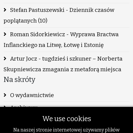
Stefan Pastuszewski - Dziennik czasów
poplątanych (10)
Roman Sidorkiewicz - Wyprawa Bractwa
Inflanckiego na Litwę, Łotwę i Estonię
Artur Jocz - tugdzieś i szkuner – Norberta
Skupniewicza zmagania z metaforą miejsca
Na skróty
O wydawnictwie
Archiwum
We use cookies
Info
Na naszej stronie internetowej używamy plików
Publikacje