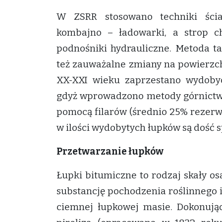
W ZSRR stosowano techniki ści
kombajno – ładowarki, a strop c
podnośniki hydrauliczne. Metoda t
też zauważalne zmiany na powierzch
XX-XXI wieku zaprzestano wydoby
gdyż wprowadzono metody górnictwa 
pomocą filarów (średnio 25% rezerwy)
w ilości wydobytych łupków są dość s
Przetwarzanie łupków
Łupki bitumiczne to rodzaj skały o
substancję pochodzenia roślinnego i
ciemnej łupkowej masie. Dokonują