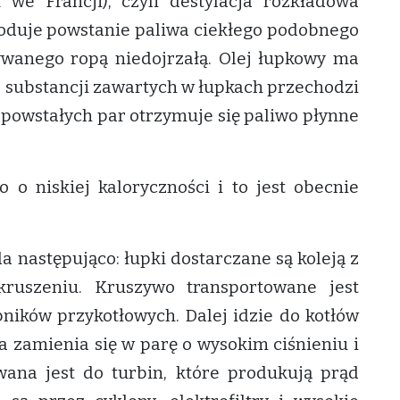
we Francji), czyli destylacja rozkładowa
oduje powstanie paliwa ciekłego podobnego
ywanego ropą niedojrzałą. Olej łupkowy ma
ć substancji zawartych w łupkach przechodzi
 powstałych par otrzymuje się paliwo płynne
 o niskiej kaloryczności i to jest obecnie
a następująco: łupki dostarczane są koleją z
kruszeniu. Kruszywo transportowane jest
ików przykotłowych. Dalej idzie do kotłów
a zamienia się w parę o wysokim ciśnieniu i
wana jest do turbin, które produkują prąd