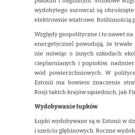
płaskim i bagnistym. Stożkowe wzg
wydobytego surowca) są obrośnięte
elektrownie wiatrowe. Roślinnością 
Względy geopolityczne i to nawet na
energetyczne) powodują, że trwałe
nie mówiąc o innych szkodach ekol
cieplarnianych i popiołów, nadmier
wód powierzchniowych. W polityc
Estonii ma bowiem znaczenie strat
Rosji takich krajów sąsiednich, jak Fi
Wydobywanie łupków
Łupki wydobywane są w Estonii w dz
i sześciu głębinowych. Roczne wydoby