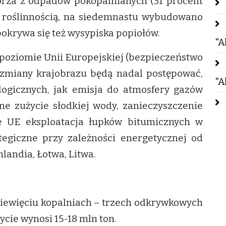
órza z odpadów pokopalnianych (31 procent
 roślinnością, na siedemnastu wybudowano
pokrywa się też wysypiska popiołów.
"A
 poziomie Unii Europejskiej (bezpieczeństwo
 zmiany krajobrazu będą nadal postępować,
"A
ogicznych, jak emisja do atmosfery gazów
ne zużycie słodkiej wody, zanieczyszczenie
e UE eksploatacja łupków bitumicznych w
egiczne przy zależności energetycznej od
nlandia, Łotwa, Litwa.
iewięciu kopalniach – trzech odkrywkowych
cie wynosi 15-18 mln ton.