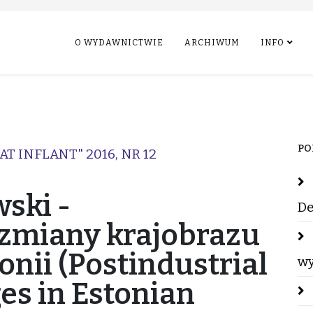
O WYDAWNICTWIE
ARCHIWUM
INFO
PO
AT INFLANT" 2016, NR 12
ski -
De
zmiany krajobrazu
onii (Postindustrial
wy
es in Estonian