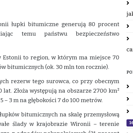
ja
tonii łupki bitumiczne generują 80 procent
niając temu państwu bezpieczeństwo
ca
Estonii to region, w którym ma miejsce 70
 bitumicznych (ok. 30 mln ton rocznie).
PO
wych rezerw tego surowca, co przy obecnym
 lat. Złoża występują na obszarze 2700 km²
5 – 3 m na głębokości 7 do 100 metrów.
 łupków bitumicznych na skalę przemysłową
1
ałe ślady w krajobrazie Wironii – terenie