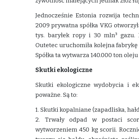
żywotność malejących jednak złóż łu
Jednocześnie Estonia rozwija tech
2009 prywatna spółka VKG otworzyła
tys. baryłek ropy i 30 mln³ gazu.
Outetec uruchomiła kolejna fabrykę 
Spółka ta wytwarza 140.000 ton oleju
Skutki ekologiczne
Skutki ekologiczne wydobycia i e
poważne. Są to:
1. Skutki kopalniane (zapadliska, ha
2. Trwały odpad w postaci scor
wytworzeniem 450 kg scorii. Rocznie