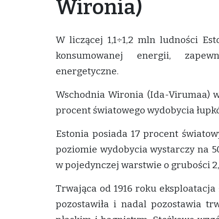
Wironia)
W liczącej 1,1÷1,2 mln ludności Es
konsumowanej energii, zapew
energetyczne.
Wschodnia Wironia (Ida-Virumaa) w 
procent światowego wydobycia łupków
Estonia posiada 17 procent świato
poziomie wydobycia wystarczy na 50
w pojedynczej warstwie o grubości 2,
Trwająca od 1916 roku eksploatacja
pozostawiła i nadal pozostawia trw