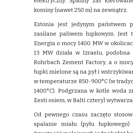
elektryczny. Spaliny zaś kierowane
kominy (nawet 250 m) na zewnątrz.
Estonia jest jedynym państwem 
zasilane paliwem łupkowym. Jest 
Energia o mocy 1400 MW w okolicach
13 MW działa w Izraelu, podobna
Rohrbach Zement Factory, a o moc
łupki mielone są na pył i wstrzykiw
w temperaturze 850-900°C (w tradyc
1400°C). Podgrzana w kotle woda z
Eesti osiem, w Balti cztery) wytwarza
Od pewnego czasu zaczęto stosować
spalanie miału (pyłu łupkowego)