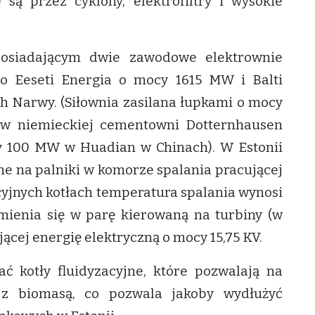
 są przez cyklony, elektrofiltry i wysokie
posiadającym dwie zawodowe elektrownie
to Eeseti Energia o mocy 1615 MW i Balti
 Narwy. (Siłownia zasilana łupkami o mocy
 w niemieckiej cementowni Dotternhausen
y 100 MW w Huadian w Chinach). W Estonii
ane na palniki w komorze spalania pracującej
yjnych kotłach temperatura spalania wynosi
mienia się w parę kierowaną na turbiny (w
jącej energię elektryczną o mocy 15,75 KV.
 kotły fluidyzacyjne, które pozwalają na
 z biomasą, co pozwala jakoby wydłużyć