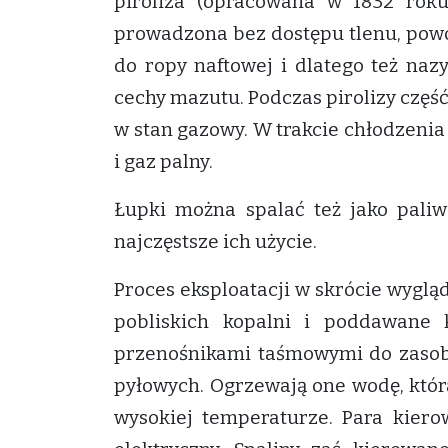
piroliza (opracowana w 1832 roku 
prowadzona bez dostępu tlenu, pow
do ropy naftowej i dlatego też naz
cechy mazutu. Podczas pirolizy częś
w stan gazowy. W trakcie chłodzenia
i gaz palny.
Łupki można spalać też jako paliwo
najczęstsze ich użycie.
Proces eksploatacji w skrócie wygląd
pobliskich kopalni i poddawane 
przenośnikami taśmowymi do zasobn
pyłowych. Ogrzewają one wodę, któr
wysokiej temperaturze. Para kiero