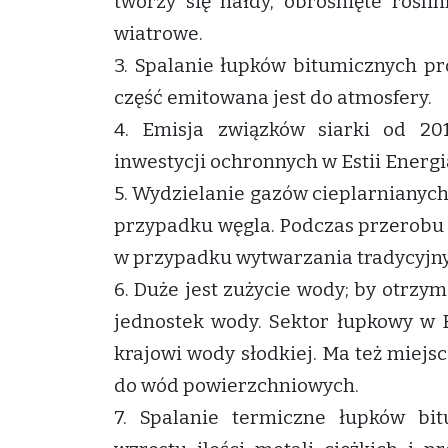
tworzy się hałdy, obrośnięte rośli
wiatrowe.
3. Spalanie łupków bitumicznych pr
część emitowana jest do atmosfery.
4. Emisja związków siarki od 201
inwestycji ochronnych w Estii Energi
5. Wydzielanie gazów cieplarnianych 
przypadku węgla. Podczas przerobu n
w przypadku wytwarzania tradycyjny
6. Duże jest zużycie wody; by otrzy
jednostek wody. Sektor łupkowy w E
krajowi wody słodkiej. Ma też miej
do wód powierzchniowych.
7. Spalanie termiczne łupków bi