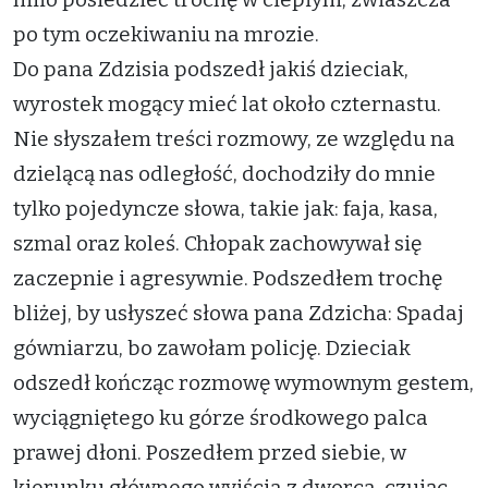
po tym oczekiwaniu na mrozie.
Do pana Zdzisia podszedł jakiś dzieciak,
wyrostek mogący mieć lat około czternastu.
Nie słyszałem treści rozmowy, ze względu na
dzielącą nas odległość, dochodziły do mnie
tylko pojedyncze słowa, takie jak: faja, kasa,
szmal oraz koleś. Chłopak zachowywał się
zaczepnie i agresywnie. Podszedłem trochę
bliżej, by usłyszeć słowa pana Zdzicha: Spadaj
gówniarzu, bo zawołam policję. Dzieciak
odszedł kończąc rozmowę wymownym gestem,
wyciągniętego ku górze środkowego palca
prawej dłoni. Poszedłem przed siebie, w
kierunku głównego wyjścia z dworca, czując