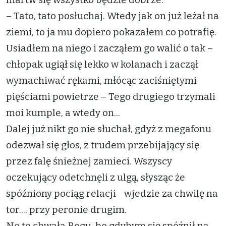
– Tato, tato posłuchaj. Wtedy jak on już leżał na
ziemi, to ja mu dopiero pokazałem co potrafię.
Usiadłem na niego i zacząłem go walić o tak –
chłopak ugiął się lekko w kolanach i zaczął
wymachiwać rękami, młócąc zaciśniętymi
pięściami powietrze – Tego drugiego trzymali
moi kumple, a wtedy on...
Dalej już nikt go nie słuchał, gdyż z megafonu
odezwał się głos, z trudem przebijający się
przez falę śnieżnej zamieci. Wszyscy
oczekujący odetchnęli z ulgą, słysząc że
spóźniony pociąg relacji wjedzie za chwilę na
tor..., przy peronie drugim.
No to chwała Bogu, bo gdybym się spóźnił na