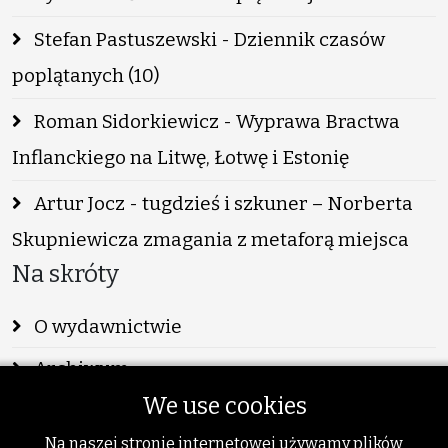
Stefan Pastuszewski - Dziennik czasów
poplątanych (10)
Roman Sidorkiewicz - Wyprawa Bractwa
Inflanckiego na Litwę, Łotwę i Estonię
Artur Jocz - tugdzieś i szkuner – Norberta
Skupniewicza zmagania z metaforą miejsca
Na skróty
O wydawnictwie
Archiwum
We use cookies
Info
Na naszej stronie internetowej używamy plików