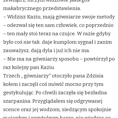
makabrycznego przedstawienia.
– Widzisz Kaziu, mają gówniarze swoje metody
– odezwał się ten sam człowiek, co poprzednio
– ten mały stoi teraz na czujce. W razie gdyby
było coś nie tak. daje kumplom sygnał i zanim
zauważysz, dają dyla i już ich nie ma.
– Nie ma na gówniarzy sposobu – powtórzył po
raz kolejny pan Kaziu.
Trzech „ gówniarzy" otoczyło pana Zdzisia
kołem i zaczęli coś mówić mocno przy tym
gestykulując. Po chwili zaczęła się bezładna
szarpanina. Przyglądałem się odgrywanej
scence oraz jej wodzom, siedzącym spokojnie
w ciepłym i przytulnym barze, nie wiedząc co