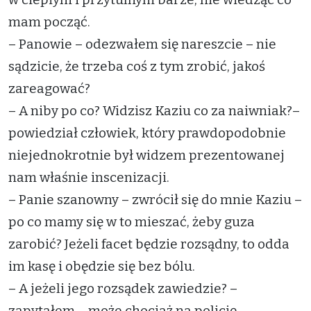
mam począć.
– Panowie – odezwałem się nareszcie – nie
sądzicie, że trzeba coś z tym zrobić, jakoś
zareagować?
– A niby po co? Widzisz Kaziu co za naiwniak?–
powiedział człowiek, który prawdopodobnie
niejednokrotnie był widzem prezentowanej
nam właśnie inscenizacji.
– Panie szanowny – zwrócił się do mnie Kaziu –
po co mamy się w to mieszać, żeby guza
zarobić? Jeżeli facet będzie rozsądny, to odda
im kasę i obędzie się bez bólu.
– A jeżeli jego rozsądek zawiedzie? –
zapytałem – może chociaż na policję