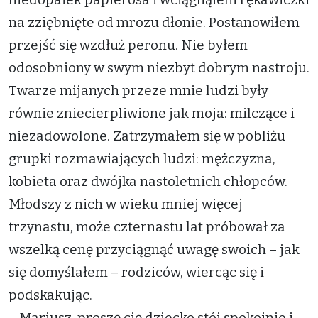
na zziębnięte od mrozu dłonie. Postanowiłem
przejść się wzdłuż peronu. Nie byłem
odosobniony w swym niezbyt dobrym nastroju.
Twarze mijanych przeze mnie ludzi były
równie zniecierpliwione jak moja: milczące i
niezadowolone. Zatrzymałem się w pobliżu
grupki rozmawiających ludzi: mężczyzna,
kobieta oraz dwójka nastoletnich chłopców.
Młodszy z nich w wieku mniej więcej
trzynastu, może czternastu lat próbował za
wszelką cenę przyciągnąć uwagę swoich – jak
się domyślałem – rodziców, wiercąc się i
podskakując.
– Mariusz, proszę cię dziecko stój spokojnie i