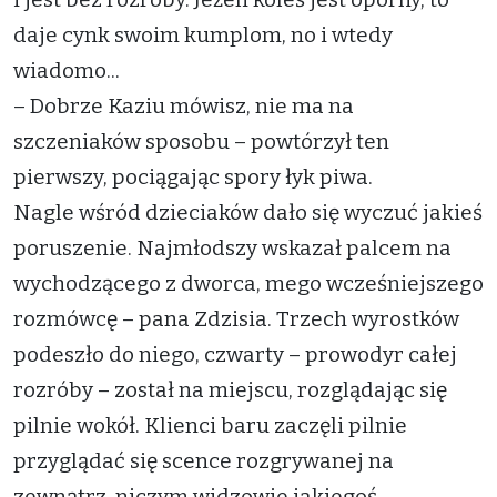
daje cynk swoim kumplom, no i wtedy
wiadomo...
– Dobrze Kaziu mówisz, nie ma na
szczeniaków sposobu – powtórzył ten
pierwszy, pociągając spory łyk piwa.
Nagle wśród dzieciaków dało się wyczuć jakieś
poruszenie. Najmłodszy wskazał palcem na
wychodzącego z dworca, mego wcześniejszego
rozmówcę – pana Zdzisia. Trzech wyrostków
podeszło do niego, czwarty – prowodyr całej
rozróby – został na miejscu, rozglądając się
pilnie wokół. Klienci baru zaczęli pilnie
przyglądać się scence rozgrywanej na
zewnątrz, niczym widzowie jakiegoś