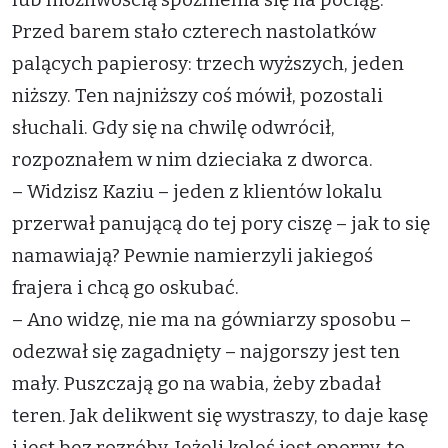
Przed barem stało czterech nastolatków
palących papierosy: trzech wyższych, jeden
niższy. Ten najniższy coś mówił, pozostali
słuchali. Gdy się na chwilę odwrócił,
rozpoznałem w nim dzieciaka z dworca.
– Widzisz Kaziu – jeden z klientów lokalu
przerwał panującą do tej pory ciszę – jak to się
namawiają? Pewnie namierzyli jakiegoś
frajera i chcą go oskubać.
– Ano widzę, nie ma na gówniarzy sposobu –
odezwał się zagadnięty – najgorszy jest ten
mały. Puszczają go na wabia, żeby zbadał
teren. Jak delikwent się wystraszy, to daje kasę
i jest bez rozróby. Jeżeli koleś jest oporny, to