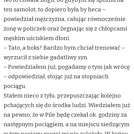
ten samolot, to dopiero była by heca –
powiedział mężczyzna, całując równocześnie
żonę w policzek oraz żegnając się z chłopcami
męskim uściskiem dłoni.
– Tato, a boks? Bardzo bym chciał trenować –
wyrzucił z siebie gadatliwy syn.
– Powiedziałem już, pogadamy o tym jak wrócę
– odpowiedział, stojąc już na stopniach
pociągu.
Stałem nieco z tyłu. przepuszczając kolejno
pchających się do środka ludzi. Wiedziałem już
na pewno, że w Pile będę czekał ok. godziny za
następnym pociągiem, a na miejscu siedzącym
w tym pociągu raczej mi nie zależało. W końcu