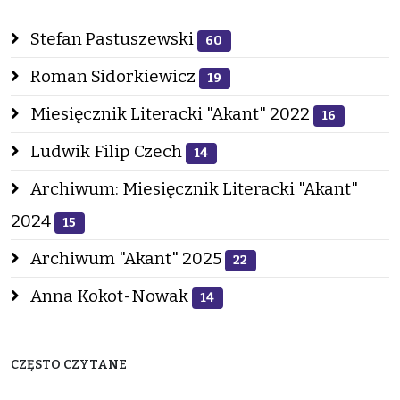
Stefan Pastuszewski
60
Roman Sidorkiewicz
19
Miesięcznik Literacki "Akant" 2022
16
Ludwik Filip Czech
14
Archiwum: Miesięcznik Literacki "Akant"
2024
15
Archiwum "Akant" 2025
22
Anna Kokot-Nowak
14
CZĘSTO CZYTANE