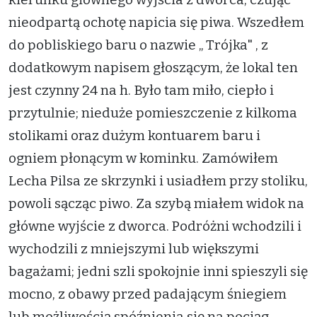
nieodpartą ochotę napicia się piwa. Wszedłem
do pobliskiego baru o nazwie „ Trójka" , z
dodatkowym napisem głoszącym, że lokal ten
jest czynny 24 na h. Było tam miło, ciepło i
przytulnie; nieduże pomieszczenie z kilkoma
stolikami oraz dużym kontuarem baru i
ogniem płonącym w kominku. Zamówiłem
Lecha Pilsa ze skrzynki i usiadłem przy stoliku,
powoli sącząc piwo. Za szybą miałem widok na
główne wyjście z dworca. Podróżni wchodzili i
wychodzili z mniejszymi lub większymi
bagażami; jedni szli spokojnie inni spieszyli się
mocno, z obawy przed padającym śniegiem
lub możliwością spóźnienia się na pociąg.