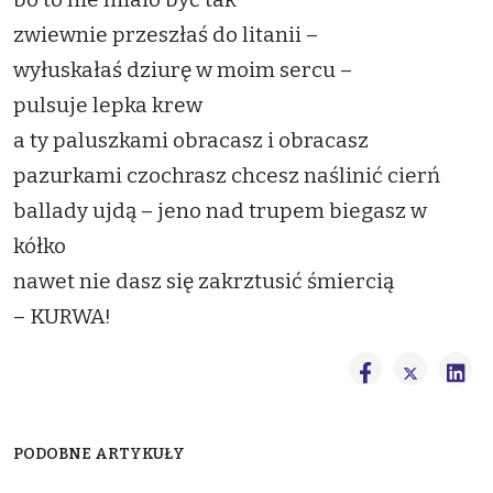
zwiewnie przeszłaś do litanii –
wyłuskałaś dziurę w moim sercu –
pulsuje lepka krew
a ty paluszkami obracasz i obracasz
pazurkami czochrasz chcesz naślinić cierń
ballady ujdą – jeno nad trupem biegasz w
kółko
nawet nie dasz się zakrztusić śmiercią
– KURWA!
PODOBNE ARTYKUŁY