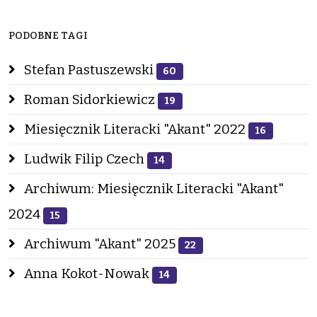
PODOBNE TAGI
Stefan Pastuszewski
60
Roman Sidorkiewicz
19
Miesięcznik Literacki "Akant" 2022
16
Ludwik Filip Czech
14
Archiwum: Miesięcznik Literacki "Akant"
2024
15
Archiwum "Akant" 2025
22
Anna Kokot-Nowak
14