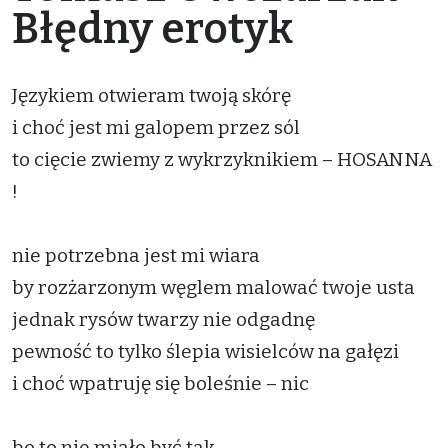
Błędny erotyk
Językiem otwieram twoją skórę
i choć jest mi galopem przez sól
to cięcie zwiemy z wykrzyknikiem – HOSANNA
!
nie potrzebna jest mi wiara
by rozżarzonym węglem malować twoje usta
jednak rysów twarzy nie odgadnę
pewność to tylko ślepia wisielców na gałęzi
i choć wpatruję się boleśnie – nic
bo to nie miało być tak