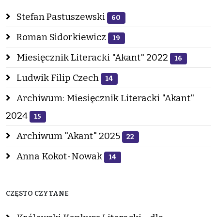
Stefan Pastuszewski
60
Roman Sidorkiewicz
19
Miesięcznik Literacki "Akant" 2022
16
Ludwik Filip Czech
14
Archiwum: Miesięcznik Literacki "Akant"
2024
15
Archiwum "Akant" 2025
22
Anna Kokot-Nowak
14
CZĘSTO CZYTANE