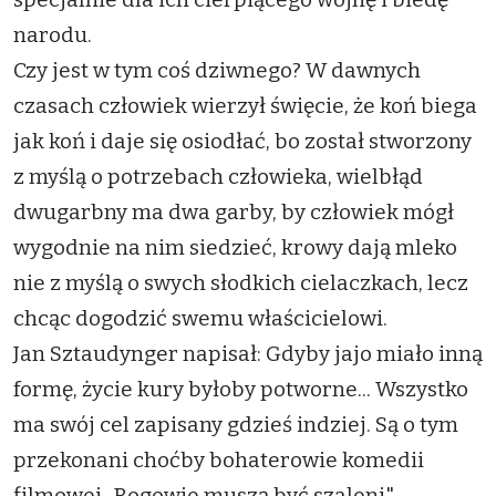
narodu.
Czy jest w tym coś dziwnego? W dawnych
czasach człowiek wierzył święcie, że koń biega
jak koń i daje się osiodłać, bo został stworzony
z myślą o potrzebach człowieka, wielbłąd
dwugarbny ma dwa garby, by człowiek mógł
wygodnie na nim siedzieć, krowy dają mleko
nie z myślą o swych słodkich cielaczkach, lecz
chcąc dogodzić swemu właścicielowi.
Jan Sztaudynger napisał: Gdyby jajo miało inną
formę, życie kury byłoby potworne... Wszystko
ma swój cel zapisany gdzieś indziej. Są o tym
przekonani choćby bohaterowie komedii
filmowej „Bogowie muszą być szaleni",