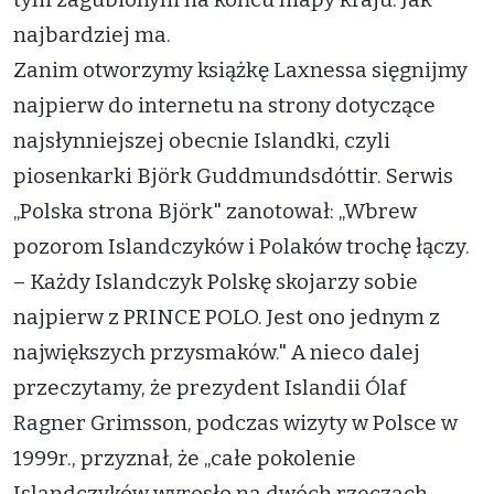
najbardziej ma.
Zanim otworzymy książkę Laxnessa sięgnijmy
najpierw do internetu na strony dotyczące
najsłynniejszej obecnie Islandki, czyli
piosenkarki Björk Guddmundsdóttir. Serwis
„Polska strona Björk" zanotował: „Wbrew
pozorom Islandczyków i Polaków trochę łączy.
– Każdy Islandczyk Polskę skojarzy sobie
najpierw z PRINCE POLO. Jest ono jednym z
największych przysmaków." A nieco dalej
przeczytamy, że prezydent Islandii Ólaf
Ragner Grimsson, podczas wizyty w Polsce w
1999r., przyznał, że „całe pokolenie
Islandczyków wyrosło na dwóch rzeczach –