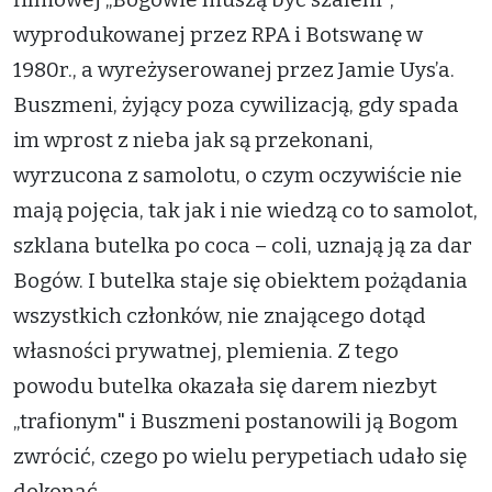
wyprodukowanej przez RPA i Botswanę w
1980r., a wyreżyserowanej przez Jamie Uys’a.
Buszmeni, żyjący poza cywilizacją, gdy spada
im wprost z nieba jak są przekonani,
wyrzucona z samolotu, o czym oczywiście nie
mają pojęcia, tak jak i nie wiedzą co to samolot,
szklana butelka po coca – coli, uznają ją za dar
Bogów. I butelka staje się obiektem pożądania
wszystkich członków, nie znającego dotąd
własności prywatnej, plemienia. Z tego
powodu butelka okazała się darem niezbyt
„trafionym" i Buszmeni postanowili ją Bogom
zwrócić, czego po wielu perypetiach udało się
dokonać.