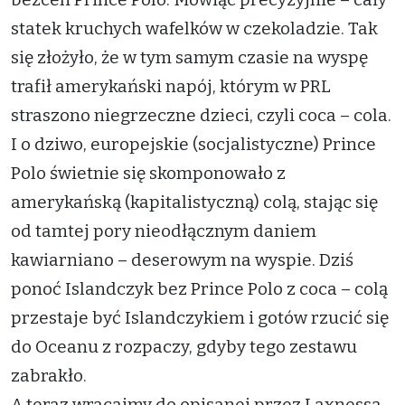
statek kruchych wafelków w czekoladzie. Tak
się złożyło, że w tym samym czasie na wyspę
trafił amerykański napój, którym w PRL
straszono niegrzeczne dzieci, czyli coca – cola.
I o dziwo, europejskie (socjalistyczne) Prince
Polo świetnie się skomponowało z
amerykańską (kapitalistyczną) colą, stając się
od tamtej pory nieodłącznym daniem
kawiarniano – deserowym na wyspie. Dziś
ponoć Islandczyk bez Prince Polo z coca – colą
przestaje być Islandczykiem i gotów rzucić się
do Oceanu z rozpaczy, gdyby tego zestawu
zabrakło.
A teraz wracajmy do opisanej przez Laxnessa