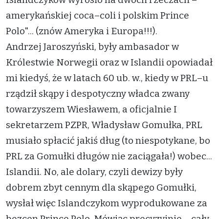
amerykańskiej coca–coli i polskim Prince
Polo"... (znów Ameryka i Europa!!!).
Andrzej Jaroszyński, były ambasador w
Królestwie Norwegii oraz w Islandii opowiadał
mi kiedyś, że w latach 60 ub. w., kiedy w PRL–u
rządził skąpy i despotyczny władca zwany
towarzyszem Wiesławem, a oficjalnie I
sekretarzem PZPR, Władysław Gomułka, PRL
musiało spłacić jakiś dług (to niespotykane, bo
PRL za Gomułki długów nie zaciągała!) wobec...
Islandii. No, ale dolary, czyli dewizy były
dobrem zbyt cennym dla skąpego Gomułki,
wysłał więc Islandczykom wyprodukowane za
bezcen Prince Polo. Mówiąc precyzyjnie – cały