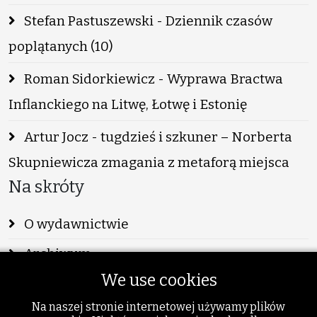
Stefan Pastuszewski - Dziennik czasów
poplątanych (10)
Roman Sidorkiewicz - Wyprawa Bractwa
Inflanckiego na Litwę, Łotwę i Estonię
Artur Jocz - tugdzieś i szkuner – Norberta
Skupniewicza zmagania z metaforą miejsca
Na skróty
O wydawnictwie
Archiwum
We use cookies
Info
Na naszej stronie internetowej używamy plików
Publikacje