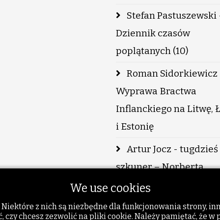
Stefan Pastuszewski 
Dziennik czasów
poplątanych (10)
Roman Sidorkiewicz 
Wyprawa Bractwa
Inflanckiego na Litwę, 
i Estonię
Artur Jocz - tugdzieś 
szkuner – Norberta
Skupniewicza zmagani
We use cookies
metaforą miejsca
 Niektóre z nich są niezbędne dla funkcjonowania strony, i
czy chcesz zezwolić na pliki cookie. Należy pamiętać, że w