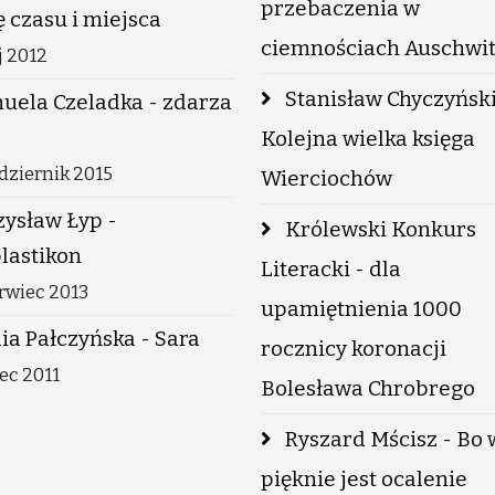
przebaczenia w
 czasu i miejsca
ciemnościach Auschwi
j 2012
Stanisław Chyczyński
uela Czeladka - zdarza
Kolejna wielka księga
dziernik 2015
Wierciochów
ysław Łyp -
Królewski Konkurs
lastikon
Literacki - dla
rwiec 2013
upamiętnienia 1000
ia Pałczyńska - Sara
rocznicy koronacji
iec 2011
Bolesława Chrobrego
Ryszard Mścisz - Bo 
pięknie jest ocalenie