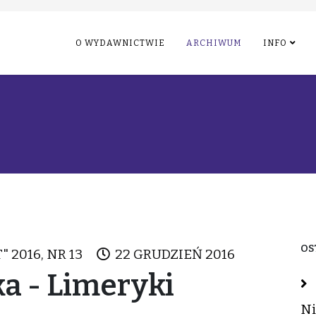
O WYDAWNICTWIE
ARCHIWUM
INFO
OS
" 2016, NR 13
22 GRUDZIEŃ 2016
a - Limeryki
Ni