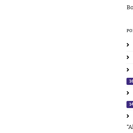
Bo
PO
1
1
"A