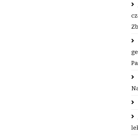
cz
Zb
ge
Pa
Na
le