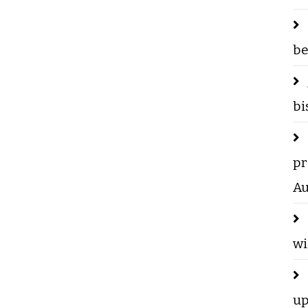
be
bi
pr
Au
wi
up