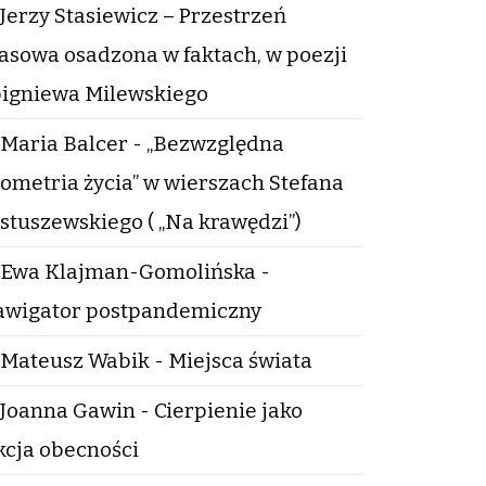
Jerzy Stasiewicz – Przestrzeń
asowa osadzona w faktach, w poezji
igniewa Milewskiego
Maria Balcer - „Bezwzględna
ometria życia” w wierszach Stefana
stuszewskiego ( „Na krawędzi”)
Ewa Klajman-Gomolińska -
wigator postpandemiczny
Mateusz Wabik - Miejsca świata
Joanna Gawin - Cierpienie jako
kcja obecności