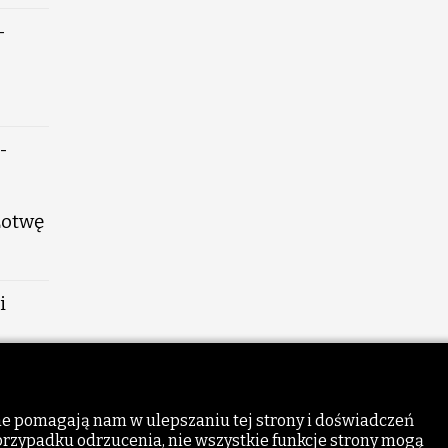
-
-
Łotwę
i
a z
nne pomagają nam w ulepszaniu tej strony i doświadczeń
 przypadku odrzucenia, nie wszystkie funkcje strony mogą