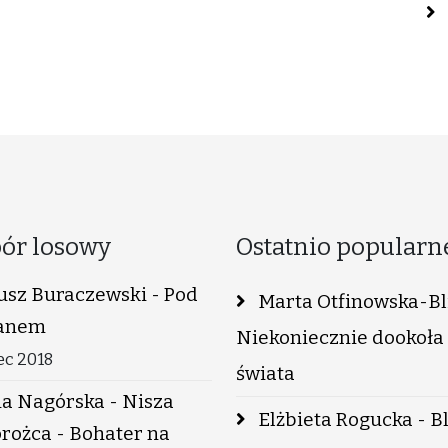
ór losowy
Ostatnio popularn
usz Buraczewski - Pod
Marta Otfinowska-Bli
anem
Niekoniecznie dookoła
iec 2018
świata
a Nagórska - Nisza
Elżbieta Rogucka - B
rożca - Bohater na