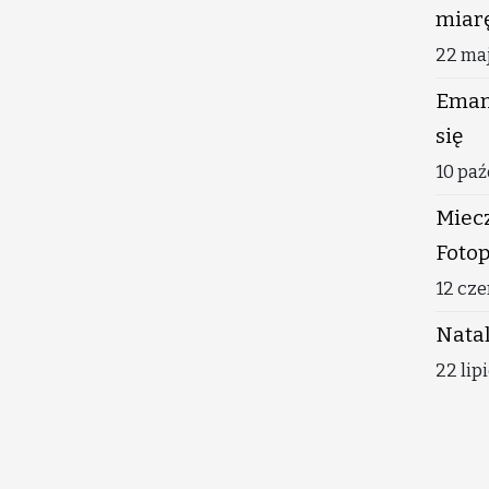
miarę
22 ma
Eman
się
10 paź
Miecz
Fotop
12 cze
Natal
22 lip