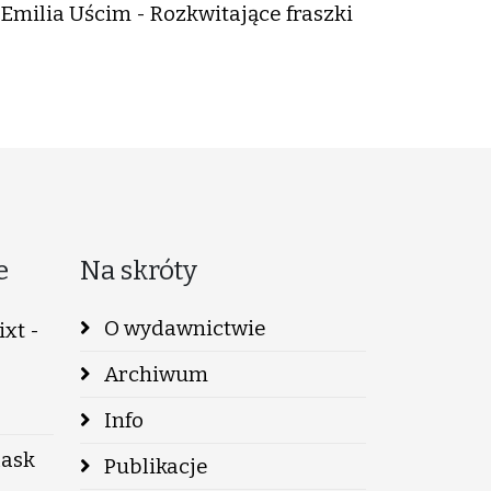
Emilia Uścim - Rozkwitające fraszki
e
Na skróty
O wydawnictwie
xt -
Archiwum
Info
lask
Publikacje