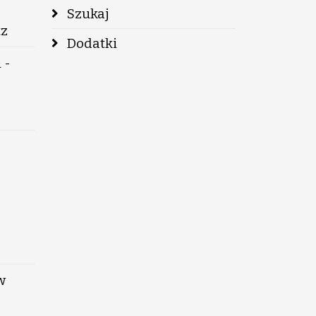
Szukaj
tz
Dodatki
 -
w