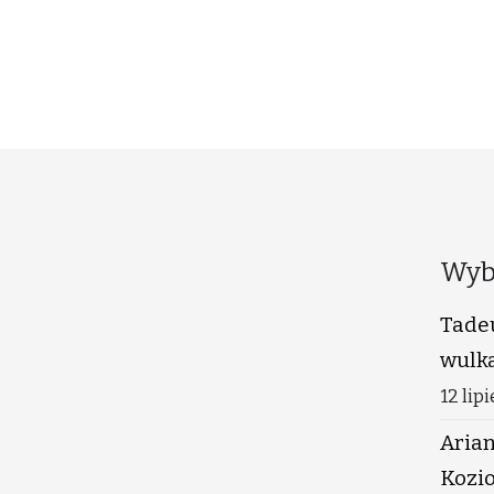
Wyb
Tade
wulk
12 lip
Arian
Kozio