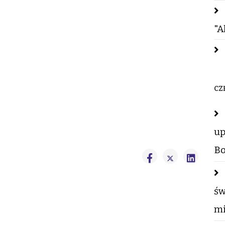
"A
CZ
up
Bo
św
mi