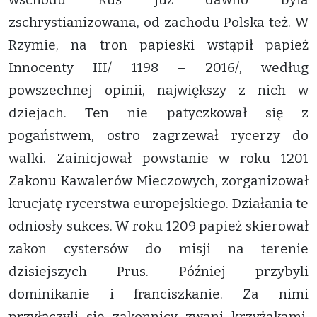
zschrystianizowana, od zachodu Polska też. W
Rzymie, na tron papieski wstąpił papież
Innocenty III/ 1198 – 2016/, według
powszechnej opinii, największy z nich w
dziejach. Ten nie patyczkował się z
pogaństwem, ostro zagrzewał rycerzy do
walki. Zainicjował powstanie w roku 1201
Zakonu Kawalerów Mieczowych, zorganizował
krucjatę rycerstwa europejskiego. Działania te
odniosły sukces. W roku 1209 papież skierował
zakon cystersów do misji na terenie
dzisiejszych Prus. Później przybyli
dominikanie i franciszkanie. Za nimi
przyłączyli się zakonnicy zwani krzyżakami.