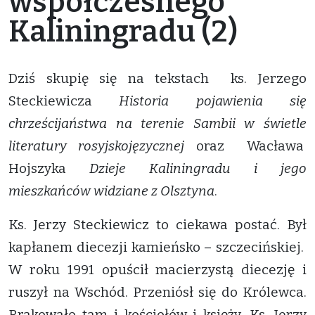
współczesnego
Kaliningradu (2)
Dziś skupię się na tekstach ks. Jerzego
Steckiewicza
Historia pojawienia się
chrześcijaństwa na terenie Sambii w świetle
literatury rosyjskojęzycznej
oraz Wacława
Hojszyka
Dzieje Kaliningradu i jego
mieszkańców widziane z Olsztyna
.
Ks. Jerzy Steckiewicz to ciekawa postać. Był
kapłanem diecezji kamieńsko – szczecińskiej.
W roku 1991 opuścił macierzystą diecezję i
ruszył na Wschód. Przeniósł się do Królewca.
Brakowało tam i kościołów i księży. Ks. Jerzy