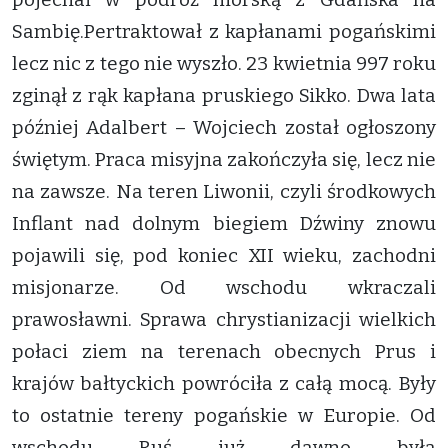
Sambię.Pertraktował z kapłanami pogańskimi
lecz nic z tego nie wyszło. 23 kwietnia 997 roku
zginął z rąk kapłana pruskiego Sikko. Dwa lata
później Adalbert – Wojciech został ogłoszony
świętym. Praca misyjna zakończyła się, lecz nie
na zawsze. Na teren Liwonii, czyli środkowych
Inflant nad dolnym biegiem Dźwiny znowu
pojawili się, pod koniec XII wieku, zachodni
misjonarze. Od wschodu wkraczali
prawosławni. Sprawa chrystianizacji wielkich
połaci ziem na terenach obecnych Prus i
krajów bałtyckich powróciła z całą mocą. Były
to ostatnie tereny pogańskie w Europie. Od
wschodu Ruś już dawno była