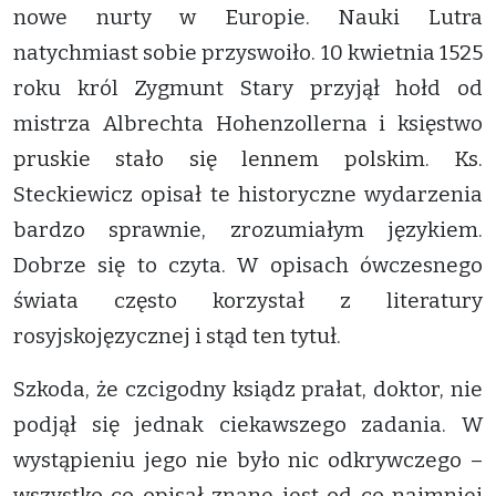
nowe nurty w Europie. Nauki Lutra
natychmiast sobie przyswoiło. 10 kwietnia 1525
roku król Zygmunt Stary przyjął hołd od
mistrza Albrechta Hohenzollerna i księstwo
pruskie stało się lennem polskim. Ks.
Steckiewicz opisał te historyczne wydarzenia
bardzo sprawnie, zrozumiałym językiem.
Dobrze się to czyta. W opisach ówczesnego
świata często korzystał z literatury
rosyjskojęzycznej i stąd ten tytuł.
Szkoda, że czcigodny ksiądz prałat, doktor, nie
podjął się jednak ciekawszego zadania. W
wystąpieniu jego nie było nic odkrywczego –
wszystko co opisał znane jest od co najmniej