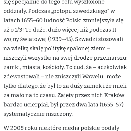
się specjalnie do tego celu wyszkolone
oddziały. Podczas „potopu szwedzkiego" w
latach 1655–60 ludność Polski zmniejszyła się
aż o 1/3! To dużo, dużo więcej niż podczas II
wojny światowej (1939–45). Szwedzi stosowali
na wielką skalę politykę spalonej ziemi –
niszczyli wszystko na swej drodze przemarszu:
zamki, miasta, kościoły. To cud, że – aczkolwiek
zdewastowali – nie zniszczyli Wawelu ; może
tylko dlatego, że był to za duży zamek i że mieli
za mało na to czasu. Zajęty przez nich Kraków
bardzo ucierpiał, był przez dwa lata (1655–57)
systematycznie niszczony.
W 2008 roku niektóre media polskie podały