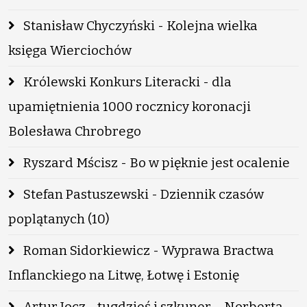
Stanisław Chyczyński - Kolejna wielka
księga Wierciochów
Królewski Konkurs Literacki - dla
upamiętnienia 1000 rocznicy koronacji
Bolesława Chrobrego
Ryszard Mścisz - Bo w pięknie jest ocalenie
Stefan Pastuszewski - Dziennik czasów
poplątanych (10)
Roman Sidorkiewicz - Wyprawa Bractwa
Inflanckiego na Litwę, Łotwę i Estonię
Artur Jocz - tugdzieś i szkuner – Norberta