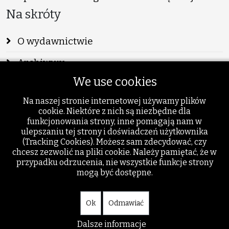
Na skróty
O wydawnictwie
Archiwum
We use cookies
Info
Na naszej stronie internetowej używamy plików
Publikacje
cookie. Niektóre z nich są niezbędne dla
funkcjonowania strony, inne pomagają nam w
Szukaj
ulepszaniu tej strony i doświadczeń użytkownika
(Tracking Cookies). Możesz sam zdecydować, czy
Dodatki
chcesz zezwolić na pliki cookie. Należy pamiętać, że w
przypadku odrzucenia, nie wszystkie funkcje strony
mogą być dostępne.
Ok
Odmawiać
Dalsze informacje
© akant.org - wszystkie prawa zastrzeżone