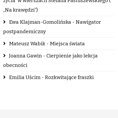
życia” w wierszach Stefana Pastuszewskiego (
„Na krawędzi”)
Ewa Klajman-Gomolińska - Nawigator
postpandemiczny
Mateusz Wabik - Miejsca świata
Joanna Gawin - Cierpienie jako lekcja
obecności
Emilia Uścim - Rozkwitające fraszki