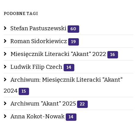
PODOBNE TAGI
Stefan Pastuszewski
60
Roman Sidorkiewicz
19
Miesięcznik Literacki "Akant" 2022
16
Ludwik Filip Czech
14
Archiwum: Miesięcznik Literacki "Akant"
2024
15
Archiwum "Akant" 2025
22
Anna Kokot-Nowak
14