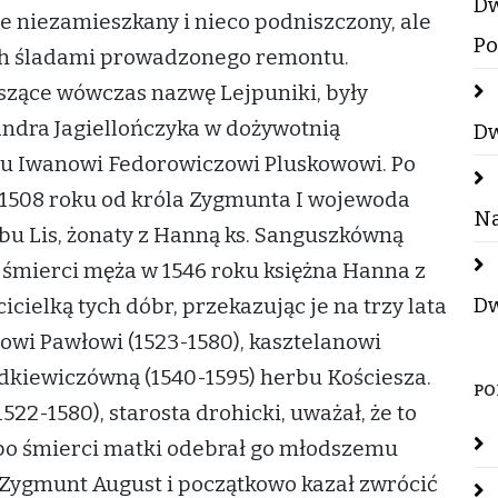
Dw
e niezamieszkany i nieco podniszczony, ale
Po
ch śladami prowadzonego remontu.
szące wówczas nazwę Lejpuniki, były
ndra Jagiellończyka w dożywotnią
Dw
 Iwanowi Fedorowiczowi Pluskowowi. Po
 1508 roku od króla Zygmunta I wojewoda
Na
rbu Lis, żonaty z Hanną ks. Sanguszkówną
o śmierci męża w 1546 roku księżna Hanna z
Dw
ielką tych dóbr, przekazując je na trzy lata
owi Pawłowi (1523-1580), kasztelanowi
kiewiczówną (1540-1595) herbu Kościesza.
PO
1522-1580), starosta drohicki, uważał, że to
i po śmierci matki odebrał go młodszemu
 Zygmunt August i początkowo kazał zwrócić