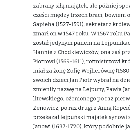
zabrany siłą majątek, ale później sp
części między trzech braci, bowiem o
Sapieha (1527-1591), sekretarz królews
zmarł on w 1547 roku. W 1567 roku Pa
został jedynym panem na Lejpunikach
Hannie z Chodkiewiczów, ona zaś prze
Piotrowi (1569-1611), rotmistrzowi k
miał za żonę Zofię Wejherównę (1580
swoich dzieci Jan Piotr wybrał na dz
zmieniły nazwę na Lejpuny, Pawła Ja
litewskiego, ożenionego po raz pier
Zenowicz, po raz drugi z Anną Kopció
przekazał lejpuński majątek synowi
Janowi (1637-1720), który podobnie j