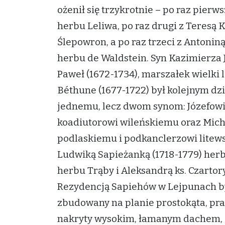
ożenił się trzykrotnie – po raz pier
herbu Leliwa, po raz drugi z Teresą
Ślepowron, a po raz trzeci z Antonin
herbu de Waldstein. Syn Kazimierza
Paweł (1672-1734), marszałek wielki 
Béthune (1677-1722) był kolejnym dzi
jednemu, lecz dwom synom: Józefowi 
koadiutorowi wileńskiemu oraz Mich
podlaskiemu i podkanclerzowi litew
Ludwiką Sapieżanką (1718-1779) herbu 
herbu Trąby i Aleksandrą ks. Czartor
Rezydencją Sapiehów w Lejpunach b
zbudowany na planie prostokąta, pr
nakryty wysokim, łamanym dachem,