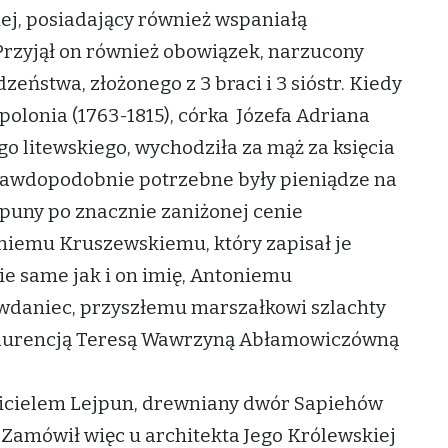
ej, posiadający również wspaniałą
rzyjął on również obowiązek, narzucony
eństwa, złożonego z 3 braci i 3 sióstr. Kiedy
polonia (1763-1815), córka Józefa Adriana
o litewskiego, wychodziła za mąż za księcia
prawdopodobnie potrzebne były pieniądze na
jpuny po znacznie zaniżonej cenie
oniemu Kruszewskiemu, który zapisał je
e same jak i on imię, Antoniemu
wdaniec, przyszłemu marszałkowi szlachty
 Laurencją Teresą Wawrzyną Abłamowiczówną
ścicielem Lejpun, drewniany dwór Sapiehów
 Zamówił więc u architekta Jego Królewskiej