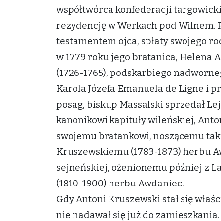
współtwórca konfederacji targowicki
rezydencję w Werkach pod Wilnem. P
testamentem ojca, spłaty swojego rodz
w 1779 roku jego bratanica, Helena A
(1726-1765), podskarbiego nadworneg
Karola Józefa Emanuela de Ligne i 
posag, biskup Massalski sprzedał Le
kanonikowi kapituły wileńskiej, Ant
swojemu bratankowi, noszącemu taki
Kruszewskiemu (1783-1873) herbu A
sejneńskiej, ożenionemu później z
(1810-1900) herbu Awdaniec.
Gdy Antoni Kruszewski stał się wła
nie nadawał się już do zamieszkania.