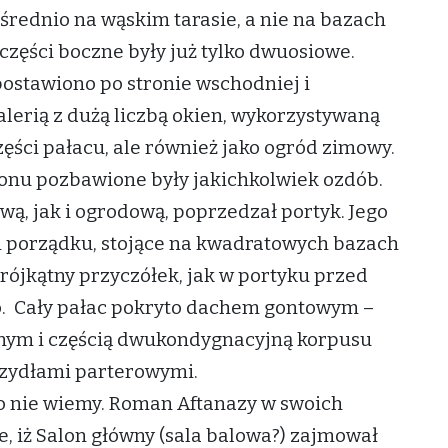
średnio na wąskim tarasie, a nie na bazach
części boczne były już tylko dwuosiowe.
stawiono po stronie wschodniej i
erią z dużą liczbą okien, wykorzystywaną
części pałacu, ale również jako ogród zimowy.
onu pozbawione były jakichkolwiek ozdób.
ą, jak i ogrodową, poprzedzał portyk. Jego
m porządku, stojące na kwadratowych bazach
rójkątny przyczółek, jak w portyku przed
o. Cały pałac pokryto dachem gontowym –
m i częścią dwukondygnacyjną korpusu
zydłami parterowymi.
o nie wiemy. Roman Aftanazy w swoich
e, iż Salon główny (sala balowa?) zajmował