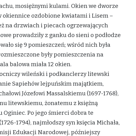
dachu, mosiężnymi kulami. Okien we dworze
 w okiennice ozdobione kwiatami i Lisem –
eż na drzwiach i piecach ogrzewających
owe prowadziły z ganku do sieni o podłodze
owało się 9 pomieszczeń; wśród nich była
 rozmieszczone były pomieszczenia na
sala balowa miała 12 okien.
cniczy wileński i podkanclerzy litewski
anie Sapiehów lejpuńskim majątkiem,
ichałowi Józefowi Massalskiemu (1697-1768),
u litewskiemu, żonatemu z księżną
 Oginiec. Po jego śmierci dobra te
(1726-1794), najmłodszy syn księcia Michała,
misji Edukacji Narodowej, późniejszy