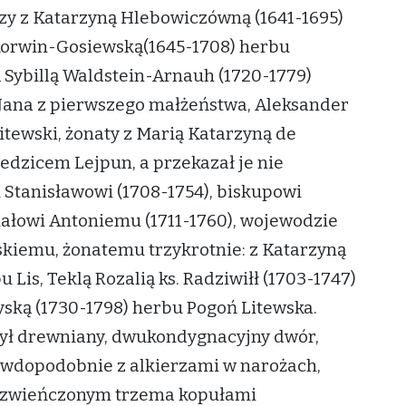
wszy z Katarzyną Hlebowiczówną (1641-1695)
 Korwin-Gosiewską(1645-1708) herbu
ą Sybillą Waldstein-Arnauh (1720-1779)
 Jana z pierwszego małżeństwa, Aleksander
litewski, żonaty z Marią Katarzyną de
edzicem Lejpun, a przekazał je nie
Stanisławowi (1708-1754), biskupowi
ałowi Antoniemu (1711-1760), wojewodzie
skiemu, żonatemu trzykrotnie: z Katarzyną
Lis, Teklą Rozalią ks. Radziwiłł (1703-1747)
yską (1730-1798) herbu Pogoń Litewska.
ył drewniany, dwukondygnacyjny dwór,
awdopodobnie z alkierzami w narożach,
 zwieńczonym trzema kopułami