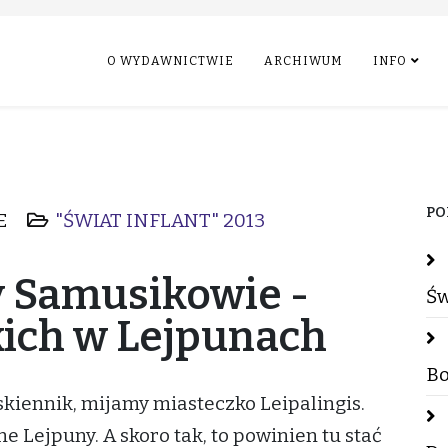
O WYDAWNICTWIE
ARCHIWUM
INFO
PO
E
"ŚWIAT INFLANT" 2013
y Samusikowie -
Św
ich w Lejpunach
Bo
skiennik, mijamy miasteczko Leipalingis.
e Lejpuny. A skoro tak, to powinien tu stać