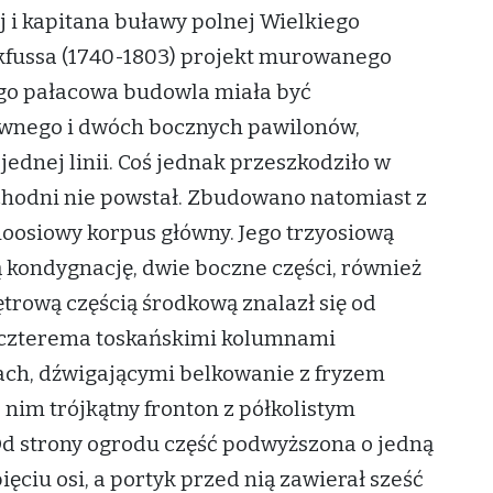
j i kapitana buławy polnej Wielkiego
kfussa (1740-1803) projekt murowanego
go pałacowa budowla miała być
łównego i dwóch bocznych pawilonów,
jednej linii. Coś jednak przeszkodziło w
achodni nie powstał. Zbudowano natomiast z
ioosiowy korpus główny. Jego trzyosiową
 kondygnację, dwie boczne części, również
ętrową częścią środkową znalazł się od
z czterema toskańskimi kolumnami
ch, dźwigającymi belkowanie z fryzem
 nim trójkątny fronton z półkolistym
Od strony ogrodu część podwyższona o jedną
ęciu osi, a portyk przed nią zawierał sześć