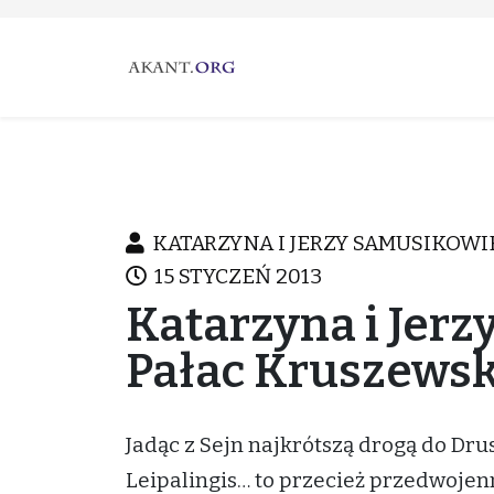
KATARZYNA I JERZY SAMUSIKOWI
15 STYCZEŃ 2013
Katarzyna i Jerz
Pałac Kruszewsk
Jadąc z Sejn najkrótszą drogą do Dru
Leipalingis… to przecież przedwojenn