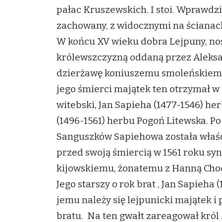
pałac Kruszewskich. I stoi. Wprawdzi
zachowany, z widocznymi na ściana
W końcu XV wieku dobra Lejpuny, no
królewszczyzną oddaną przez Aleksa
dzierżawę koniuszemu smoleńskiemu
jego śmierci majątek ten otrzymał w
witebski, Jan Sapieha (1477-1546) he
(1496-1561) herbu Pogoń Litewska. P
Sanguszków Sapiehowa została właścic
przed swoją śmiercią w 1561 roku syn
kijowskiemu, żonatemu z Hanną Chod
Jego starszy o rok brat , Jan Sapieha (
jemu należy się lejpunicki majątek 
bratu. Na ten gwałt zareagował król