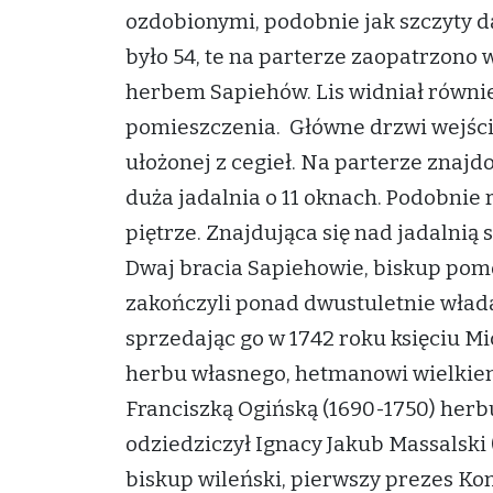
ozdobionymi, podobnie jak szczyty 
było 54, te na parterze zaopatrzono
herbem Sapiehów. Lis widniał równi
pomieszczenia. Główne drzwi wejści
ułożonej z cegieł. Na parterze znajd
duża jadalnia o 11 oknach. Podobnie
piętrze. Znajdująca się nad jadalnią 
Dwaj bracia Sapiehowie, biskup pomo
zakończyli ponad dwustuletnie wład
sprzedając go w 1742 roku księciu M
herbu własnego, hetmanowi wielkiem
Franciszką Ogińską (1690-1750) herbu
odziedziczył Ignacy Jakub Massalski 
biskup wileński, pierwszy prezes Ko