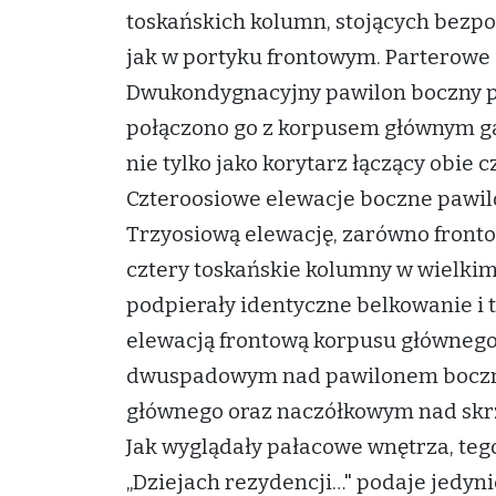
toskańskich kolumn, stojących bezpo
jak w portyku frontowym. Parterowe 
Dwukondygnacyjny pawilon boczny po
połączono go z korpusem głównym gal
nie tylko jako korytarz łączący obie 
Czteroosiowe elewacje boczne pawil
Trzyosiową elewację, zarówno frontow
cztery toskańskie kolumny w wielki
podpierały identyczne belkowanie i t
elewacją frontową korpusu główneg
dwuspadowym nad pawilonem boczny
głównego oraz naczółkowym nad skr
Jak wyglądały pałacowe wnętrza, teg
„Dziejach rezydencji…" podaje jedyni