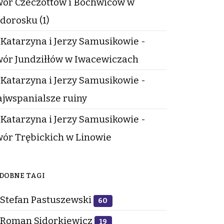
ór Czeczottów i Bochwiców w
dorosku (1)
Katarzyna i Jerzy Samusikowie -
ór Jundziłłów w Iwacewiczach
Katarzyna i Jerzy Samusikowie -
jwspanialsze ruiny
Katarzyna i Jerzy Samusikowie -
ór Trębickich w Linowie
DOBNE TAGI
Stefan Pastuszewski
60
Roman Sidorkiewicz
19