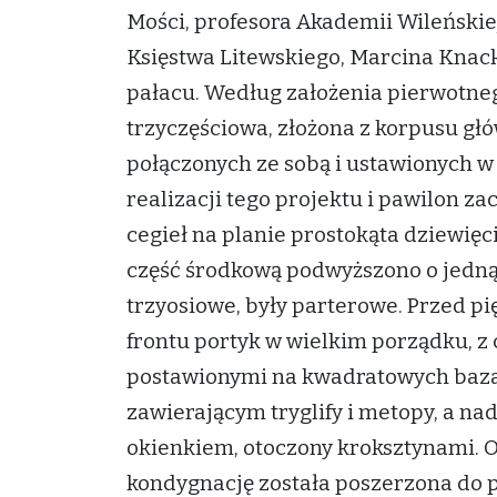
Mości, profesora Akademii Wileńskie
Księstwa Litewskiego, Marcina Knac
pałacu. Według założenia pierwotne
trzyczęściowa, złożona z korpusu g
połączonych ze sobą i ustawionych w 
realizacji tego projektu i pawilon z
cegieł na planie prostokąta dziewięc
część środkową podwyższono o jedną
trzyosiowe, były parterowe. Przed pi
frontu portyk w wielkim porządku, 
postawionymi na kwadratowych baza
zawierającym tryglify i metopy, a nad
okienkiem, otoczony kroksztynami. 
kondygnację została poszerzona do pi