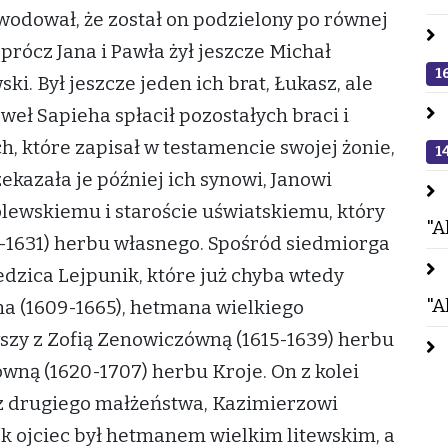
owodował, że został on podzielony po równej
prócz Jana i Pawła żył jeszcze Michał
1
ki. Był jeszcze jeden ich brat, Łukasz, ale
weł Sapieha spłacił pozostałych braci i
, które zapisał w testamencie swojej żonie,
1
kazała je później ich synowi, Janowi
rólewskiemu i staroście uświatskiemu, który
"A
-1631) herbu własnego. Spośród siedmiorga
iedzica Lejpunik, które już chyba wtedy
"A
na (1609-1665), hetmana wielkiego
wszy z Zofią Zenowiczówną (1615-1639) herbu
wną (1620-1707) herbu Kroje. On z kolei
 z drugiego małżeństwa, Kazimierzowi
ak ojciec był hetmanem wielkim litewskim, a