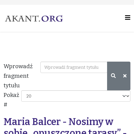
Wprowadź
fragment
tytułu
Pokaż
#
Maria Balcer - Nosimy w
sobie „opuszczone tarasy” -