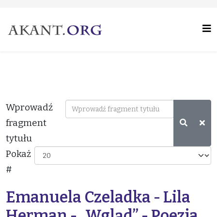
Wprowadź
fragment
tytułu
Pokaż
#
Emanuela Czeladka - Lila
Herman - „Wgląd” - Poezja