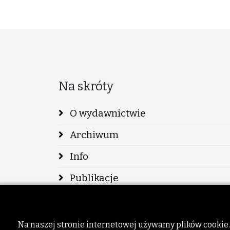
Na skróty
O wydawnictwie
Archiwum
Info
Publikacje
Szukaj
Dodatki
Na naszej stronie internetowej używamy plików cookie.