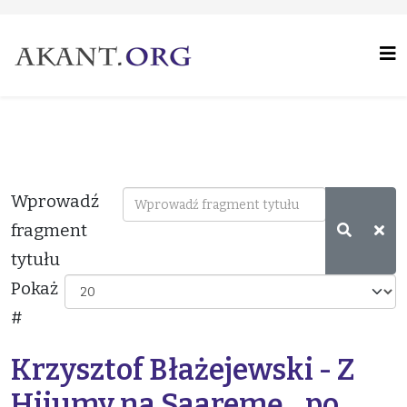
Wprowadź
fragment
tytułu
Pokaż
#
Krzysztof Błażejewski - Z
Hiiumy na Saaremę... po